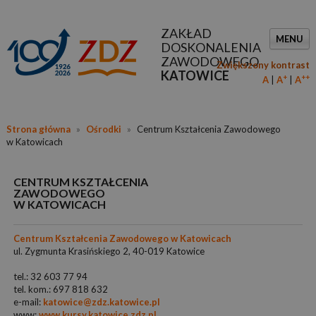
ZAKŁAD
MENU
DOSKONALENIA
ZAWODOWEGO
Zwiększony kontrast
KATOWICE
+
++
A
A
A
Strona główna
»
Ośrodki
»
Centrum Kształcenia Zawodowego
w Katowicach
CENTRUM KSZTAŁCENIA
ZAWODOWEGO
W KATOWICACH
Centrum Kształcenia Zawodowego w Katowicach
ul. Zygmunta Krasińskiego 2, 40-019 Katowice
tel.: 32 603 77 94
tel. kom.: 697 818 632
e-mail:
katowice@zdz.katowice.pl
www:
www.kursy.katowice.zdz.pl