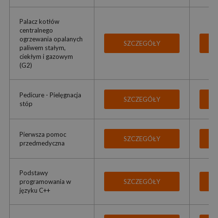
Palacz kotłów
centralnego
ogrzewania opalanych
SZCZEGÓŁY
paliwem stałym,
ciekłym i gazowym
(G2)
Pedicure - Pielęgnacja
SZCZEGÓŁY
stóp
Pierwsza pomoc
SZCZEGÓŁY
przedmedyczna
Podstawy
programowania w
SZCZEGÓŁY
języku C++