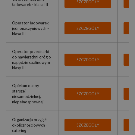
SZCZEGÓŁY
ładowarek - klasa III
Operator ładowarek
jednonaczyniowych -
SZCZEGÓŁY
klasa III
Operator przecinarki
do nawierzchni dróg o
SZCZEGÓŁY
napędzie spalinowym
klasy III
Opiekun osoby
starszej,
SZCZEGÓŁY
niesamodzielnej,
niepełnosprawnej
Organizacja przyjęć
okolicznościowych -
SZCZEGÓŁY
catering