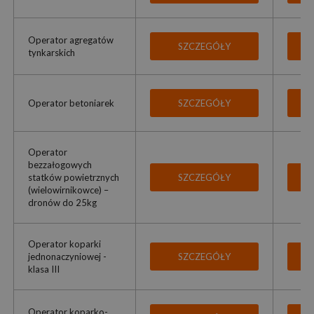
Operator agregatów
SZCZEGÓŁY
tynkarskich
Operator betoniarek
SZCZEGÓŁY
Operator
bezzałogowych
statków powietrznych
SZCZEGÓŁY
(wielowirnikowce) –
dronów do 25kg
Operator koparki
jednonaczyniowej -
SZCZEGÓŁY
klasa III
Operator koparko-