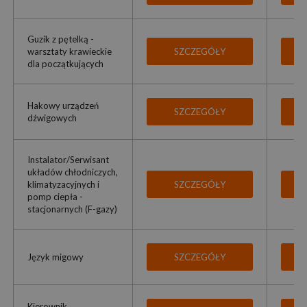
Guzik z pętelką -
warsztaty krawieckie
SZCZEGÓŁY
dla początkujących
Hakowy urządzeń
SZCZEGÓŁY
dźwigowych
Instalator/Serwisant
układów chłodniczych,
klimatyzacyjnych i
SZCZEGÓŁY
pomp ciepła -
stacjonarnych (F-gazy)
Język migowy
SZCZEGÓŁY
Kierownik