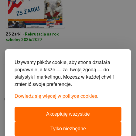
ZS Żarki -
Rekrutacja na rok
szkolny 2026/2027
Używamy plików cookie, aby strona działała
poprawnie, a także — za Twoją zgodą — do
© 2014 Zakład
statystyk i marketingu. Możesz w każdej chwili
Doskonalenia
zmienić swoje preferencje.
Zawodowego w
Katowicach.
Dowiedz się więcej w polityce cookies
.
ul. Krasińskiego 2, 40-
019 Katowice
Akceptuję wszystkie
projekt i wykonanie:
agencja interaktywna
Tylko niezbędne
cyberstudio