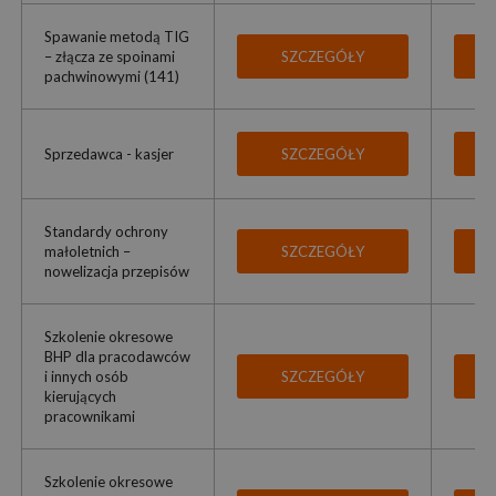
Spawanie metodą TIG
– złącza ze spoinami
SZCZEGÓŁY
pachwinowymi (141)
Sprzedawca - kasjer
SZCZEGÓŁY
Standardy ochrony
małoletnich –
SZCZEGÓŁY
nowelizacja przepisów
Szkolenie okresowe
BHP dla pracodawców
i innych osób
SZCZEGÓŁY
kierujących
pracownikami
Szkolenie okresowe