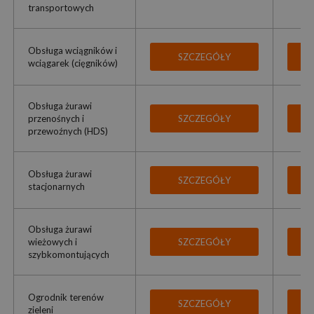
transportowych
Obsługa wciągników i
SZCZEGÓŁY
wciągarek (cięgników)
Obsługa żurawi
przenośnych i
SZCZEGÓŁY
przewoźnych (HDS)
Obsługa żurawi
SZCZEGÓŁY
stacjonarnych
Obsługa żurawi
wieżowych i
SZCZEGÓŁY
szybkomontujących
Ogrodnik terenów
SZCZEGÓŁY
zieleni