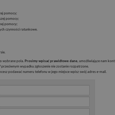
zej pomocy;
wszej pomocy;
onej pomocy;
ych czynności ratunkowe.
sie.
ko wybrane pola.
Prosimy wpisać prawidłowe dane
, umożliwiające nam kont
 W przeciwnym wypadku zgłoszenie nie zostanie rozpatrzone.
 chcesz podawać numeru telefonu w jego miejsce wpisz swój adres e-mail.