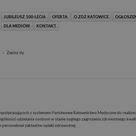
JUBILEUSZ 100-LECIA
OFERTA
O ZDZ KATOWICE
OGŁOSZEN
DLA MEDIÓW
KONTAKT
»
Zapisz się
współpracujących z systemem Państwowe Ratownictwo Medyczne do realizacj
zególności udzielania osobom w stanie nagłego zagrożenia zdrowotnego kwal
ch personelowi zakładów opieki zdrowotnej.