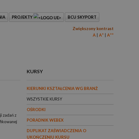
IA
PROJEKTY
BCU SKYPORT
Zwiększony kontrast
+
++
A
A
A
KURSY
KIERUNKI KSZTAŁCENIA WG BRANŻ
WSZYSTKIE KURSY
OŚRODKI
i zadań z
PORADNIK WEBEX
ifikowanej
DUPLIKAT ZAŚWIADCZENIA O
UKOŃCZENIU KURSU