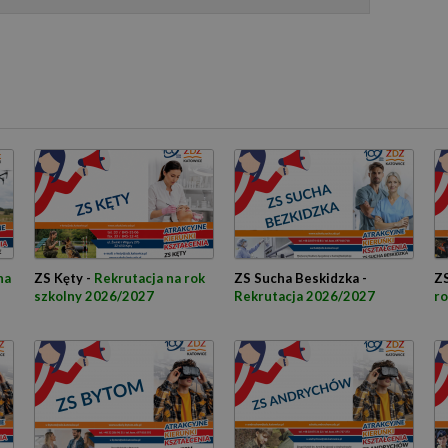
na
ZS Kęty -
Rekrutacja na rok
ZS Sucha Beskidzka -
ZS
szkolny 2026/2027
Rekrutacja 2026/2027
ro