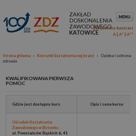
ZAKŁAD
MENU
DOSKONALENIA
ZAWODOWEGO
Zwiększony kontrast
KATOWICE
+
++
A
A
A
Strona główna
»
Kierunki kształcenia wg branż
»
Opieka i ochrona
zdrowia
KWALIFIKOWANA PIERWSZA
POMOC
Gdzie jest dostępny kurs
Opis i cena kursu
Ośrodek Kształcenia
Zawodowego w Bytomiu
ul. Powstańców Śląskich 6, 41