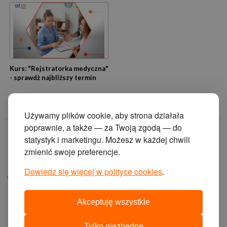
Kurs: "Rejstratorka medyczna"
- sprawdż najbliższy termin
Używamy plików cookie, aby strona działała
poprawnie, a także — za Twoją zgodą — do
© 2014 Zakład
statystyk i marketingu. Możesz w każdej chwili
Doskonalenia
zmienić swoje preferencje.
Zawodowego w
Katowicach.
Dowiedz się więcej w polityce cookies
.
ul. Krasińskiego 2, 40-
019 Katowice
Akceptuję wszystkie
projekt i wykonanie:
agencja interaktywna
Tylko niezbędne