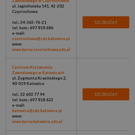
Zawodowego w Częstochowie
ul. Jagiellońska 141, 42-202
Częstochowa
tel.: 34-365-76-21
SZCZEGÓŁY
tel. kom.: 697 818 686
e-mail:
czestochowa@zdz.katowice.pl
www:
www.kursy.czestochowa.zdz.pl
Centrum Kształcenia
Zawodowego w Katowicach
ul. Zygmunta Krasińskiego 2,
40-019 Katowice
tel.: 32 603 77 94
SZCZEGÓŁY
tel. kom.: 697 818 632
e-mail:
katowice@zdz.katowice.pl
www:
www.kursy.katowice.zdz.pl