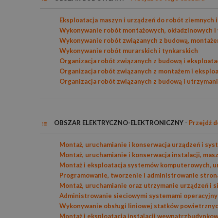
Eksploatacja maszyn i urządzeń do robót ziemnych 
Wykonywanie robót montażowych, okładzinowych i
Wykonywanie robót związanych z budową, montażem i
Wykonywanie robót murarskich i tynkarskich
Organizacja robót związanych z budową i eksploata
Organizacja robót związanych z montażem i eksploa
Organizacja robót związanych z budową i utrzymani
OBSZAR ELEKTRYCZNO-ELEKTRONICZNY
-
Przejdź d
Montaż, uruchamianie i konserwacja urządzeń i s
Montaż, uruchamianie i konserwacja instalacji, mas
Montaż i eksploatacja systemów komputerowych, urz
Programowanie, tworzenie i administrowanie stron
Montaż, uruchamianie oraz utrzymanie urządzeń i s
Administrowanie sieciowymi systemami operacyjny
Wykonywanie obsługi liniowej statków powietrznyc
Montaż i eksploatacja instalacji wewnątrzbudynkowy