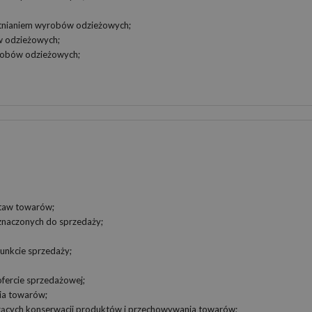
etnianiem wyrobów odzieżowych;
w odzieżowych;
robów odzieżowych;
staw towarów;
eznaczonych do sprzedaży;
unkcie sprzedaży;
ofercie sprzedażowej;
ia towarów;
czących konserwacji produktów i przechowywania towarów;