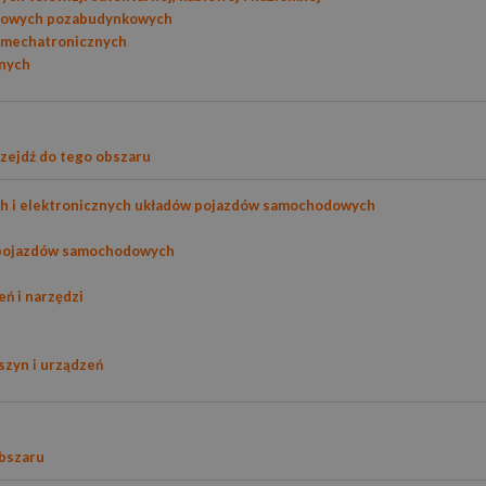
blowych pozabudynkowych
w mechatronicznych
znych
zejdź do tego obszaru
ch i elektronicznych układów pojazdów samochodowych
 pojazdów samochodowych
ń i narzędzi
szyn i urządzeń
obszaru