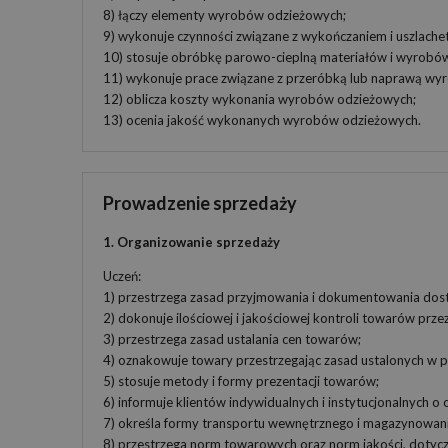
8) łączy elementy wyrobów odzieżowych;
9) wykonuje czynności związane z wykończaniem i uszlach
10) stosuje obróbkę parowo-cieplną materiałów i wyrobó
11) wykonuje prace związane z przeróbką lub naprawą wy
12) oblicza koszty wykonania wyrobów odzieżowych;
13) ocenia jakość wykonanych wyrobów odzieżowych.
Prowadzenie sprzedaży
1. Organizowanie sprzedaży
Uczeń:
1) przestrzega zasad przyjmowania i dokumentowania do
2) dokonuje ilościowej i jakościowej kontroli towarów prz
3) przestrzega zasad ustalania cen towarów;
4) oznakowuje towary przestrzegając zasad ustalonych w p
5) stosuje metody i formy prezentacji towarów;
6) informuje klientów indywidualnych i instytucjonalnych o 
7) określa formy transportu wewnętrznego i magazynowan
8) przestrzega norm towarowych oraz norm jakości, doty