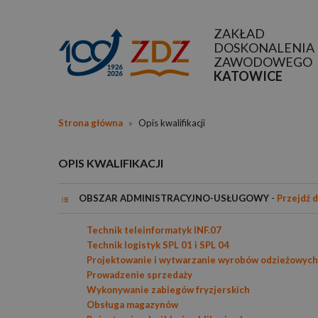
ZAKŁAD
DOSKONALENIA
ZAWODOWEGO
KATOWICE
Strona główna
»
Opis kwalifikacji
OPIS KWALIFIKACJI
OBSZAR ADMINISTRACYJNO-USŁUGOWY
-
Przejdź 
Technik teleinformatyk INF.07
Technik logistyk SPL 01 i SPL 04
Projektowanie i wytwarzanie wyrobów odzieżowych
Prowadzenie sprzedaży
Wykonywanie zabiegów fryzjerskich
Obsługa magazynów