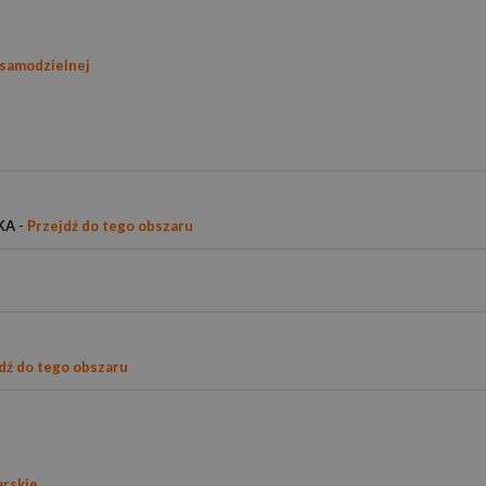
esamodzielnej
KA
-
Przejdź do tego obszaru
dź do tego obszaru
arskie