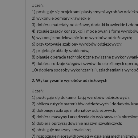
Uczeń:
1) posługuje się projektami plastycznymi wyrobów odzież
2) wykonuje pomiary krawieckie;
3) dobiera materiały odzieżowe, dodatki krawieckie i zdob
4) stosuje zasady konstrukcji i modelowania form wyrobó
5) wykonuje modelowanie form wyrobów odzieżowych;
6) przygotowuje szablony wyrobów odzieżowych;
7) projektuje układy szablonów;
8) planuje operacje technologiczne związane z wykonywa
9) dobiera rodzaje ściegów i szwów do określonych operacj
10) dobiera sposoby wykończania i uszlachetniania wyrob
2. Wykonywanie wyrobów odzieżowych
Uczeń:
1) posługuje się dokumentacją wyrobów odzieżowych;
2) oblicza zużycie materiałów odzieżowych i dodatków kra
3) dokonuje rozkroju materiałów odzieżowych;
4) dobiera maszyny i urządzenia do wykonywania określo
5) dobiera oprzyrządowanie maszyn szwalniczych;
6) obsługuje maszyny szwalnicze;
7) rozpoznaje nieprawidłowości w działaniu mechanizmów 