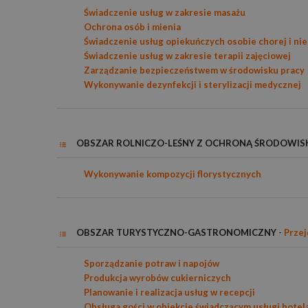
Świadczenie usług w zakresie masażu
Ochrona osób i mienia
Świadczenie usług opiekuńczych osobie chorej i ni
Świadczenie usług w zakresie terapii zajęciowej
Zarządzanie bezpieczeństwem w środowisku pracy
Wykonywanie dezynfekcji i sterylizacji medycznej
OBSZAR ROLNICZO-LEŚNY Z OCHRONĄ ŚRODOWIS
Wykonywanie kompozycji florystycznych
OBSZAR TURYSTYCZNO-GASTRONOMICZNY
-
Przej
Sporządzanie potraw i napojów
Produkcja wyrobów cukierniczych
Planowanie i realizacja usług w recepcji
Obsługa gości w obiekcie świadczącym usługi hotel