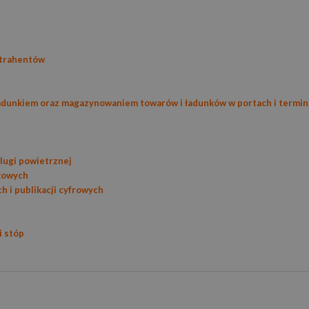
ntrahentów
ładunkiem oraz magazynowaniem towarów i ładunków w portach i termin
i
lugi powietrznej
żowych
 i publikacji cyfrowych
i stóp