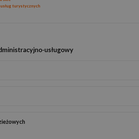
 usług turystycznych
dministracyjno-usługowy
zieżowych