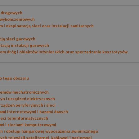
i drogowych
 wykończeniowych
 eksploatacją sieci oraz instalacji sanitarnych
cją sieci gazowych
tacją instalacji gazowych
em dróg i obiektów inżynierskich oraz sporządzanie kosztorysów
o tego obszaru
ystemów mechatronicznych
zyn i urządzeń elektrycznych
ądzeń peryferyjnych i sieci
ami internetowymi i bazami danych
ieci teleinformatycznych
mi i sieciami komputerowymi
h i obsługi hangarowej wyposażenia awionicznego
ch telewizji satelitarnej, kablowej i naziemnej