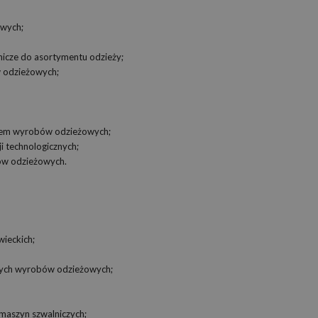
owych;
nicze do asortymentu odzieży;
w odzieżowych;
niem wyrobów odzieżowych;
i technologicznych;
ów odzieżowych.
wieckich;
nych wyrobów odzieżowych;
maszyn szwalniczych;