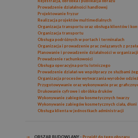
Rejestracja, obróbka i publikacja obrazu
Prowadzenie działalności handlowej
Projektowanie fryzur
Realizacja projektów multimedialnych
Organizacja transportu oraz obsługa klientów i ko
Organizacja transportu
Obsługa podróżnych w portach i terminalach
Organizacja i prowadzenie prac związanych z prze
Planowanie i prowadzenie działalności w organizacj
Prowadzenie rachunkowości
Obsługa operacyjna portu lotniczego
Prowadzenie działań we współpracy ze służbami żeg
Organizacja procesów wytwarzania wyrobów odzie
Przygotowywanie oraz wykonywanie prac graficznych
Drukowanie cyfrowe i obróbka druków
Wykonywanie zabiegów kosmetycznych twarzy
Wykonywanie zabiegów kosmetycznych ciała, dłoni 
Obsługa klienta w jednostkach administracji
OBSZAR BUDOWLANY
-
Przejdź do tego obszaru