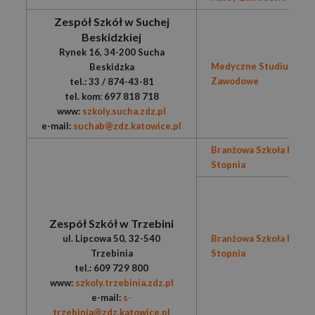
Zespół Szkół w Suchej
Beskidzkiej
Rynek 16, 34-200 Sucha
Medyczne Studium
Beskidzka
Zawodowe
tel.: 33 / 874-43-81
tel. kom: 697 818 718
www:
szkoly.sucha.zdz.pl
e-mail:
suchab@zdz.katowice.pl
Branżowa Szkoła I
Stopnia
Zespół Szkół w Trzebini
ul. Lipcowa 50, 32-540
Branżowa Szkoła II
Trzebinia
Stopnia
tel.: 609 729 800
www:
szkoly.trzebinia.zdz.pl
e-mail:
s-
trzebinia@zdz.katowice.pl