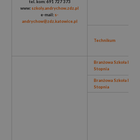
tel. kom: 691 727 373
www:
szkoly.andrychow.zdz.pl
e-mail:
s-
andrychow@zdz.katowice.pl
Technikum
Branżowa Szkoła I
Stopnia
Branżowa Szkoła II
Stopnia