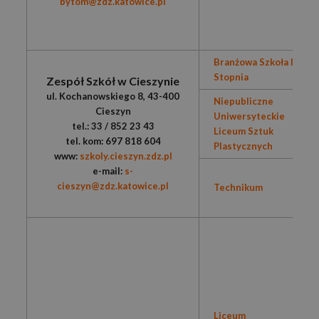
bytom@zdz.katowice.pl
Branżowa Szkoła I
Stopnia
Zespół Szkół w Cieszynie
ul. Kochanowskiego 8, 43-400
Niepubliczne
Cieszyn
Uniwersyteckie
tel.: 33 / 852 23 43
Liceum Sztuk
tel. kom: 697 818 604
Plastycznych
www:
szkoly.cieszyn.zdz.pl
e-mail:
s-
cieszyn@zdz.katowice.pl
Technikum
Liceum