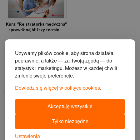
Kurs: "Rejstratorka medyczna"
- sprawdż najbliższy termin
Używamy plików cookie, aby strona działała
poprawnie, a także — za Twoją zgodą — do
© 2014 Zakład
statystyk i marketingu. Możesz w każdej chwili
Doskonalenia
zmienić swoje preferencje.
Zawodowego w
Katowicach.
Dowiedz się więcej w polityce cookies
.
ul. Krasińskiego 2, 40-
019 Katowice
Akceptuję wszystkie
projekt i wykonanie:
agencja interaktywna
Tylko niezbędne
cyberstudio
cms:
abeon
Ustawienia