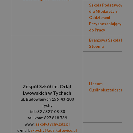
Szkoła Podstawowa
dla Młodzieży z
Oddziałami
Przysposabiającymi
do Pracy
Branżowa Szkoła I
Stopnia
Liceum
Zespół Szkół im. Orląt
Ogólnokształcące
Lwowskich w Tychach
ul. Budowlanych 156, 43-100
Tychy
tel.: 32 / 327-08-80
tel. kom: 697 818 739
www:
szkoly.tychy.zdz.pl
e-mail:
s-tychy@zdz.katowice.pl