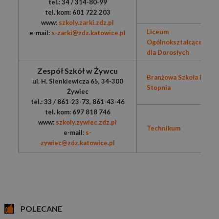
tel.: 34 / 314-80-99
tel. kom: 601 722 203
www:
szkoly.zarki.zdz.pl
Liceum
e-mail:
s-zarki@zdz.katowice.pl
Ogólnokształcące
dla Dorosłych
Zespół Szkół w Żywcu
Branżowa Szkoła I
ul. H. Sienkiewicza 65, 34-300
Stopnia
Żywiec
tel.: 33 / 861-23-73, 861-43-46
tel. kom: 697 818 746
www:
szkoly.zywiec.zdz.pl
Technikum
e-mail:
s-
zywiec@zdz.katowice.pl
POLECANE