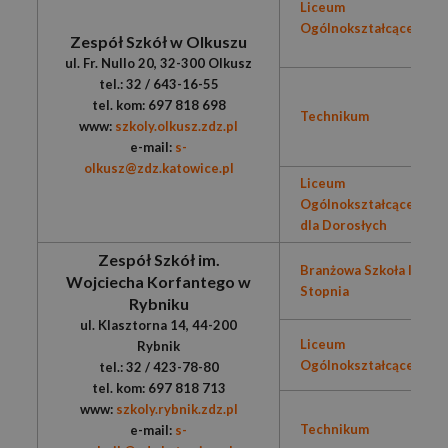
Liceum
Ogólnokształcące
Zespół Szkół w Olkuszu
ul. Fr. Nullo 20, 32-300 Olkusz
tel.: 32 / 643-16-55
tel. kom: 697 818 698
Technikum
www:
szkoly.olkusz.zdz.pl
e-mail:
s-
olkusz@zdz.katowice.pl
Liceum
Ogólnokształcące
dla Dorosłych
Zespół Szkół im.
Branżowa Szkoła I
Wojciecha Korfantego w
Stopnia
Rybniku
ul. Klasztorna 14, 44-200
Liceum
Rybnik
Ogólnokształcące
tel.: 32 / 423-78-80
tel. kom: 697 818 713
www:
szkoly.rybnik.zdz.pl
Technikum
e-mail:
s-