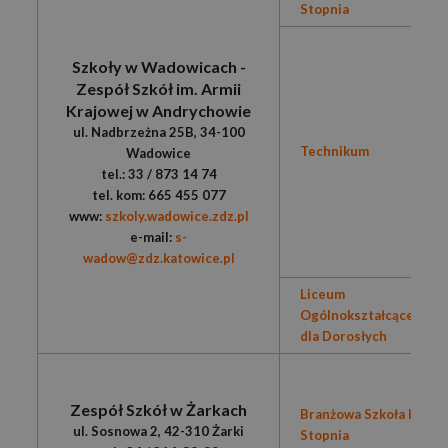
Stopnia
Szkoły w Wadowicach -
Zespół Szkół im. Armii
Krajowej w Andrychowie
ul. Nadbrzeżna 25B, 34-100
Technikum
Wadowice
tel.: 33 / 873 14 74
tel. kom: 665 455 077
www:
szkoly.wadowice.zdz.pl
e-mail:
s-
wadow@zdz.katowice.pl
Liceum
Ogólnokształcące
dla Dorosłych
Zespół Szkół w Żarkach
Branżowa Szkoła I
ul. Sosnowa 2, 42-310 Żarki
Stopnia