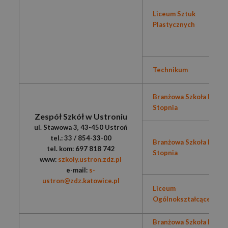
Liceum Sztuk
Plastycznych
Technikum
Branżowa Szkoła I
Stopnia
Zespół Szkół w Ustroniu
ul. Stawowa 3, 43-450 Ustroń
tel.: 33 / 854-33-00
Branżowa Szkoła II
tel. kom: 697 818 742
Stopnia
www:
szkoly.ustron.zdz.pl
e-mail:
s-
ustron@zdz.katowice.pl
Liceum
Ogólnokształcące
Branżowa Szkoła I