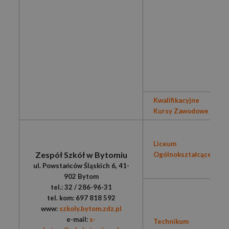
Kwalifikacyjne
Kursy Zawodowe
Liceum
Zespół Szkół w Bytomiu
Ogólnokształcące
ul. Powstańców Śląskich 6, 41-
902 Bytom
tel.: 32 / 286-96-31
tel. kom: 697 818 592
www:
szkoly.bytom.zdz.pl
e-mail:
s-
Technikum