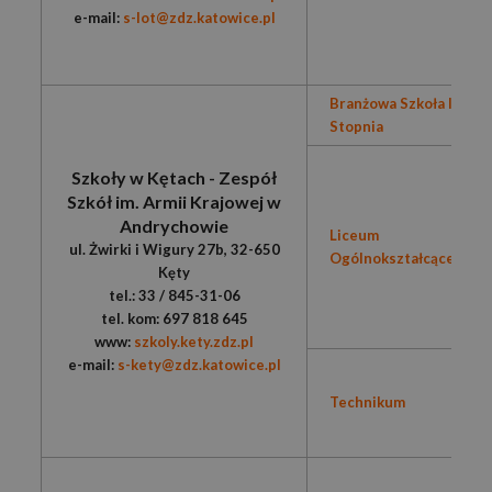
e-mail:
s-lot@zdz.katowice.pl
Branżowa Szkoła I
Stopnia
Szkoły w Kętach - Zespół
Szkół im. Armii Krajowej w
Andrychowie
Liceum
ul. Żwirki i Wigury 27b, 32-650
Ogólnokształcące
Kęty
tel.: 33 / 845-31-06
tel. kom: 697 818 645
www:
szkoly.kety.zdz.pl
e-mail:
s-kety@zdz.katowice.pl
Technikum