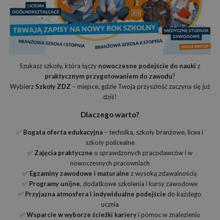
Szukasz szkoły, która łączy
nowoczesne podejście do nauki
z
praktycznym przygotowaniem do zawodu
?
Wybierz
Szkoły ZDZ
– miejsce, gdzie Twoja przyszłość zaczyna się już
dziś!
Dlaczego warto?
✅
Bogata oferta edukacyjna
– technika, szkoły branżowe, licea i
szkoły policealne
✅
Zajęcia praktyczne
u sprawdzonych pracodawców i w
nowoczesnych pracowniach
✅
Egzaminy zawodowe i maturalne
z wysoką zdawalnością
✅
Programy unijne
, dodatkowe szkolenia i kursy zawodowe
✅
Przyjazna atmosfera i indywidualne podejście
do każdego
ucznia
✅
Wsparcie w wyborze ścieżki kariery
i pomoc w znalezieniu