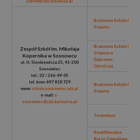
rybnik@zdz.katowice.pl
Branżowa Szkoła I
Stopnia
Branżowa Szkoła I
Zespół Szkół im. Mikołaja
Stopnia w
Kopernika w Sosnowcu
Dąbrowie
ul. H. Sienkiewicza 25, 41-200
Górniczej
Sosnowiec
tel.: 32 / 266-49-05
tel. kom: 697 818 729
Branżowa Szkoła II
www:
szkoly.sosnowiec.zdz.pl
Stopnia
e-mail:
s-
sosnowiec@zdz.katowice.pl
Technikum
Kwalifikacyjne
Kursy Zawodowe