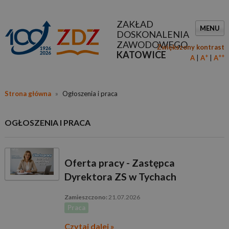
ZAKŁAD
MENU
DOSKONALENIA
ZAWODOWEGO
Zwiększony kontrast
KATOWICE
+
++
A
A
A
Strona główna
»
Ogłoszenia i praca
OGŁOSZENIA I PRACA
Oferta pracy - Zastępca
Dyrektora ZS w Tychach
21.07.2026
Praca
Czytaj dalej »