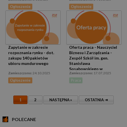
Ogłoszenie
Ogłoszenie
Zapytanie w zakresie
Oferta praca - Nauczyciel
rozpoznania rynku - dot.
Biznesu i Zarządzania -
zakupu 140 pakietów
Zespół Szkół im. gen.
ubioru mundurowego
Stanisława
Sosabowskiego w
24.10.2025
17.07.2025
Bielsku-Białej ZDZ w
Katowicach
Ogłoszenie
Praca
1
2
NASTĘPNA
»
OSTATNIA
⇥
POLECANE