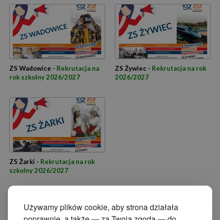
ZS Wadowice -
Rekrutacja na
ZS Żywiec -
Rekrutacja na rok
rok szkolny 2026/2027
2026/2027
ZS Żarki -
Rekrutacja na rok
szkolny 2026/2027
Używamy plików cookie, aby strona działała
poprawnie, a także — za Twoją zgodą — do