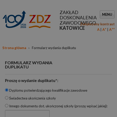
ZAKŁAD
MENU
DOSKONALENIA
ZAWODOWEGO
Zwiększony kontrast
KATOWICE
+
++
A
A
A
Strona główna
»
Formularz wydania duplikatu
FORMULARZ WYDANIA
DUPLIKATU
Proszę o wydanie duplikatu
*
:
Dyplomu potwierdzającego kwalifikacje zawodowe
Świadectwa ukończenia szkoły
Innego dokumentu dot. ukończonej szkoły (proszę wpisać jakiej):