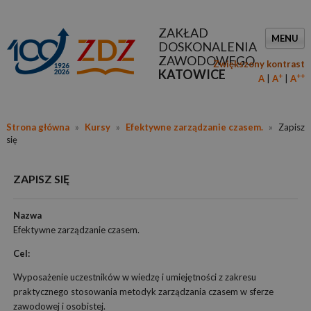
ZAKŁAD
MENU
DOSKONALENIA
ZAWODOWEGO
Zwiększony kontrast
KATOWICE
+
++
A
A
A
Strona główna
»
Kursy
»
Efektywne zarządzanie czasem.
»
Zapisz
się
ZAPISZ SIĘ
Nazwa
Efektywne zarządzanie czasem.
Cel:
Wyposażenie uczestników w wiedzę i umiejętności z zakresu
praktycznego stosowania metodyk zarządzania czasem w sferze
zawodowej i osobistej.