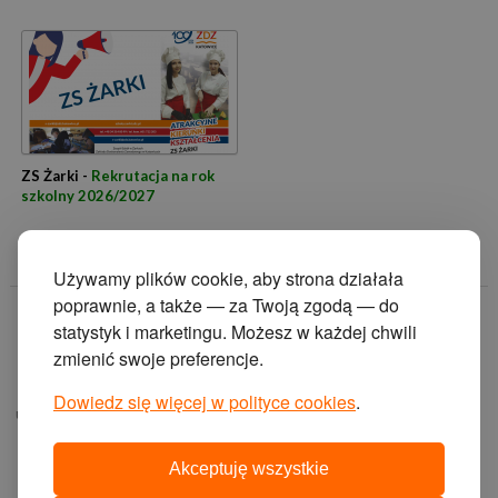
ZS Żarki -
Rekrutacja na rok
szkolny 2026/2027
Używamy plików cookie, aby strona działała
poprawnie, a także — za Twoją zgodą — do
© 2014 Zakład
statystyk i marketingu. Możesz w każdej chwili
Doskonalenia
zmienić swoje preferencje.
Zawodowego w
Katowicach.
Dowiedz się więcej w polityce cookies
.
ul. Krasińskiego 2, 40-
019 Katowice
Akceptuję wszystkie
projekt i wykonanie: