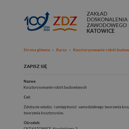
ZAKŁAD
DOSKONALENIA
ZAWODOWEGO
KATOWICE
Strona główna
»
Kursy
»
Kosztorysowanie robót budow
ZAPISZ SIĘ
Nazwa
Kosztorysowanie robót budowlanych
Cel:
Zdobycie wiedzy i umiejętności samodzielnego tworzenia 
tworzenia kosztorysów.
Ośrodek:
CKZ KATOWICE, Krasińskiego 2