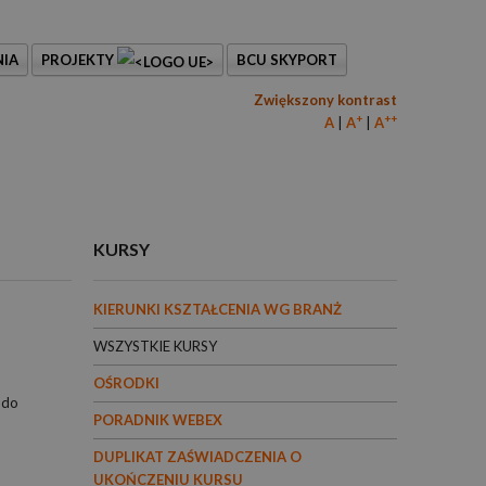
IA
PROJEKTY
BCU SKYPORT
Zwiększony kontrast
+
++
A
A
A
KURSY
KIERUNKI KSZTAŁCENIA WG BRANŻ
WSZYSTKIE KURSY
OŚRODKI
 do
PORADNIK WEBEX
DUPLIKAT ZAŚWIADCZENIA O
UKOŃCZENIU KURSU