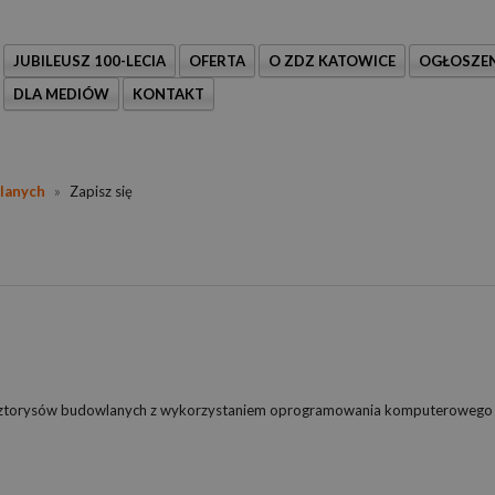
JUBILEUSZ 100-LECIA
OFERTA
O ZDZ KATOWICE
OGŁOSZEN
DLA MEDIÓW
KONTAKT
lanych
»
Zapisz się
kosztorysów budowlanych z wykorzystaniem oprogramowania komputerowego