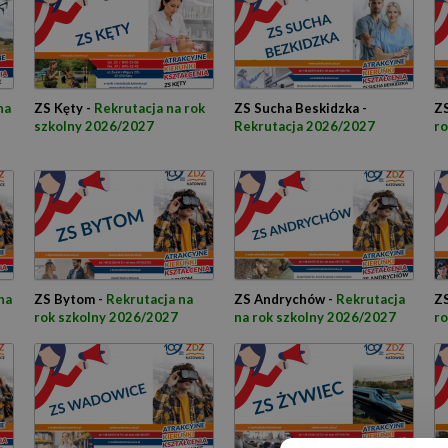
na
ZS Kęty -
Rekrutacja na rok
ZS Sucha Beskidzka -
ZS
szkolny 2026/2027
Rekrutacja 2026/2027
ro
na
ZS Bytom -
Rekrutacja na
ZS Andrychów -
Rekrutacja
ZS
rok szkolny 2026/2027
na rok szkolny 2026/2027
ro