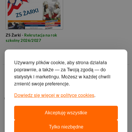
ZS Żarki -
Rekrutacja na rok
szkolny 2026/2027
Używamy plików cookie, aby strona działała
poprawnie, a także — za Twoją zgodą — do
© 2014 Zakład
statystyk i marketingu. Możesz w każdej chwili
Doskonalenia
zmienić swoje preferencje.
Zawodowego w
Katowicach.
Dowiedz się więcej w polityce cookies
.
ul. Krasińskiego 2, 40-
019 Katowice
Akceptuję wszystkie
projekt i wykonanie:
agencja interaktywna
Tylko niezbędne