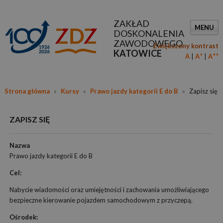
ZAKŁAD
MENU
DOSKONALENIA
ZAWODOWEGO
Zwiększony kontrast
KATOWICE
+
++
A
A
A
Strona główna
»
Kursy
»
Prawo jazdy kategorii E do B
»
Zapisz się
ZAPISZ SIĘ
Nazwa
Prawo jazdy kategorii E do B
Cel:
Nabycie wiadomości oraz umiejętności i zachowania umożliwiającego
bezpieczne kierowanie pojazdem samochodowym z przyczepą.
Ośrodek: