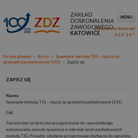
ZAKŁAD
MENU
DOSKONALENIA
ZAWODOWEGO
Zwiększony kontrast
KATOWICE
+
++
A
A
A
Strona główna
»
Kursy
»
Spawanie metodą TIG – złącza ze
spoinami pachwinowymi (141)
»
Zapisz się
ZAPISZ SIĘ
Nazwa
Spawanie metodą TIG – złącza ze spoinami pachwinowymi (141)
Cel:
Teoretyczne i praktyczne przygotowanie do samodzielnego
wykonywania zawodu spawacza w zakresie spoin pachwinowych
metodą TIG. Ponadto szkolenie przygotowuje słuchacza do egzaminu