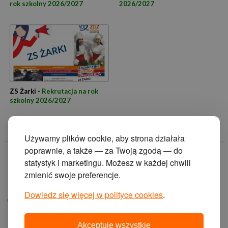
rok szkolny 2026/2027
2026/2027
ZS Żarki -
Rekrutacja na rok
szkolny 2026/2027
Używamy plików cookie, aby strona działała
poprawnie, a także — za Twoją zgodą — do
© 2014 Zakład
statystyk i marketingu. Możesz w każdej chwili
Doskonalenia
zmienić swoje preferencje.
Zawodowego w
Katowicach.
Dowiedz się więcej w polityce cookies
.
ul. Krasińskiego 2, 40-
019 Katowice
Akceptuję wszystkie