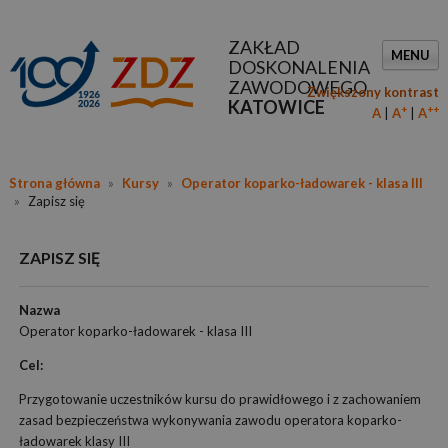
ZAKŁAD
MENU
DOSKONALENIA
ZAWODOWEGO
Zwiększony kontrast
KATOWICE
+
++
A
A
A
Strona główna
»
Kursy
»
Operator koparko-ładowarek - klasa III
»
Zapisz się
ZAPISZ SIĘ
Nazwa
Operator koparko-ładowarek - klasa III
Cel:
Przygotowanie uczestników kursu do prawidłowego i z zachowaniem
zasad bezpieczeństwa wykonywania zawodu operatora koparko-
ładowarek klasy III