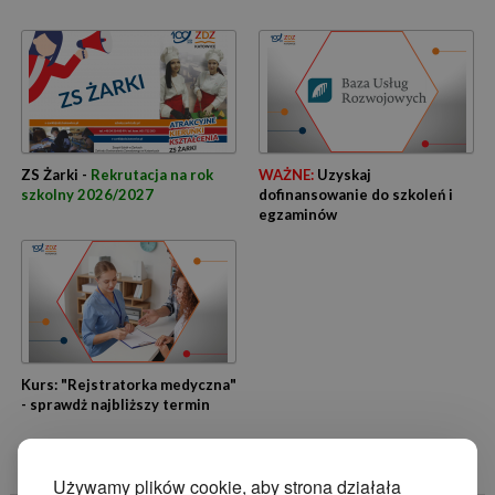
ZS Żarki -
Rekrutacja na rok
WAŻNE:
Uzyskaj
szkolny 2026/2027
dofinansowanie do szkoleń i
egzaminów
Kurs: "Rejstratorka medyczna"
- sprawdż najbliższy termin
Używamy plików cookie, aby strona działała