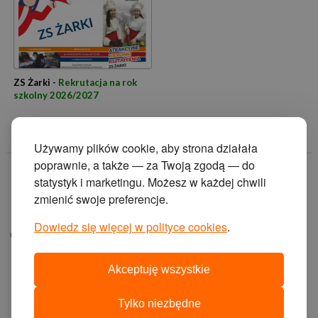
ZS Żarki -
Rekrutacja na rok
szkolny 2026/2027
Używamy plików cookie, aby strona działała
poprawnie, a także — za Twoją zgodą — do
© 2014 Zakład
statystyk i marketingu. Możesz w każdej chwili
Doskonalenia
zmienić swoje preferencje.
Zawodowego w
Katowicach.
Dowiedz się więcej w polityce cookies
.
ul. Krasińskiego 2, 40-
019 Katowice
Akceptuję wszystkie
projekt i wykonanie:
agencja interaktywna
Tylko niezbędne
cyberstudio