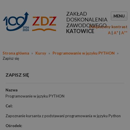
ZAKŁAD
MENU
DOSKONALENIA
ZAWODOWEGO
Zwiększony kontrast
KATOWICE
+
++
A
A
A
Strona główna
»
Kursy
»
Programowanie w języku PYTHON
»
Zapisz się
ZAPISZ SIĘ
Nazwa
Programowanie w języku PYTHON
Cel:
Zapoznanie kursanta z podstawani programowania w języku Python
Ośrodek: