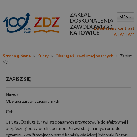
ZAKŁAD
MENU
DOSKONALENIA
ZAWODOWEGO
Zwiększony kontrast
KATOWICE
+
++
A
A
A
Strona główna
»
Kursy
»
Obsługa żurawi stacjonarnych
»
Zapisz
się
ZAPISZ SIĘ
Nazwa
Obsługa żurawi stacjonarnych
Cel:
Usługa „Obsługa żurawi stacjonarnych przygotowuje do efektywnej i
bezpiecznej pracy w roli operatora żurawi stacjonarnych oraz do
egzaminu kwalifikacyjnego przed komisją właściwej jednostki Dozoru