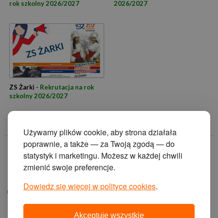
rok szkolny 2026/2027
2026/2027
ZS Żarki -
Rekrutacja na rok
szkolny 2026/2027
Używamy plików cookie, aby strona działała
poprawnie, a także — za Twoją zgodą — do
© 2014 Zakład
statystyk i marketingu. Możesz w każdej chwili
Doskonalenia
zmienić swoje preferencje.
Zawodowego w
Katowicach.
Dowiedz się więcej w polityce cookies
.
ul. Krasińskiego 2, 40-
019 Katowice
Akceptuję wszystkie