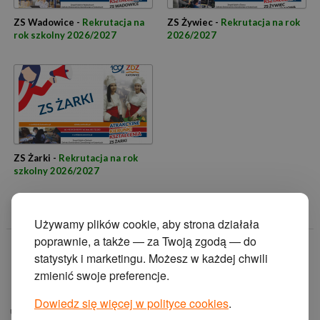
ZS Wadowice -
Rekrutacja na
ZS Żywiec -
Rekrutacja na rok
rok szkolny 2026/2027
2026/2027
ZS Żarki -
Rekrutacja na rok
szkolny 2026/2027
Używamy plików cookie, aby strona działała
poprawnie, a także — za Twoją zgodą — do
© 2014 Zakład
statystyk i marketingu. Możesz w każdej chwili
Doskonalenia
zmienić swoje preferencje.
Zawodowego w
Katowicach.
Dowiedz się więcej w polityce cookies
.
ul. Krasińskiego 2, 40-