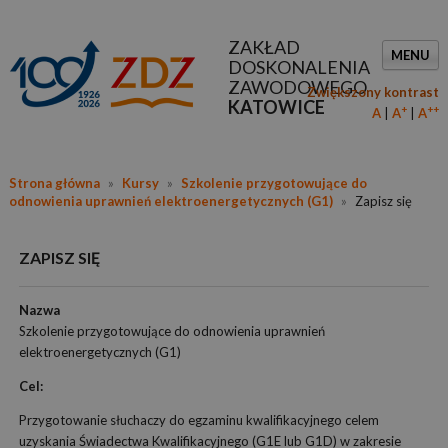
ZAKŁAD
MENU
DOSKONALENIA
ZAWODOWEGO
Zwiększony kontrast
KATOWICE
+
++
A
A
A
Strona główna
»
Kursy
»
Szkolenie przygotowujące do
odnowienia uprawnień elektroenergetycznych (G1)
»
Zapisz się
ZAPISZ SIĘ
Nazwa
Szkolenie przygotowujące do odnowienia uprawnień
elektroenergetycznych (G1)
Cel:
Przygotowanie słuchaczy do egzaminu kwalifikacyjnego celem
uzyskania Świadectwa Kwalifikacyjnego (G1E lub G1D) w zakresie