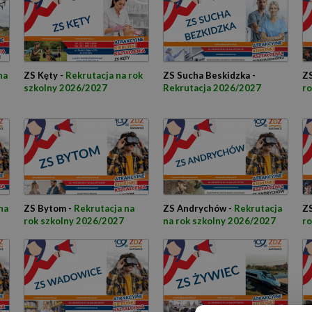
na
ZS Kęty -
Rekrutacja na rok
ZS Sucha Beskidzka -
ZS
szkolny 2026/2027
Rekrutacja 2026/2027
ro
na
ZS Bytom -
Rekrutacja na
ZS Andrychów -
Rekrutacja
ZS
rok szkolny 2026/2027
na rok szkolny 2026/2027
ro