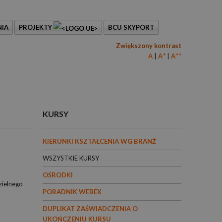
IA
PROJEKTY
BCU SKYPORT
Zwiększony kontrast
+
++
A
A
A
KURSY
KIERUNKI KSZTAŁCENIA WG BRANŻ
WSZYSTKIE KURSY
OŚRODKI
zielnego
PORADNIK WEBEX
DUPLIKAT ZAŚWIADCZENIA O
UKOŃCZENIU KURSU