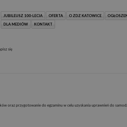
JUBILEUSZ 100-LECIA
OFERTA
O ZDZ KATOWICE
OGŁOSZEN
DLA MEDIÓW
KONTAKT
pisz się
ników oraz przygotowanie do egzaminu w celu uzyskania uprawnień do samod