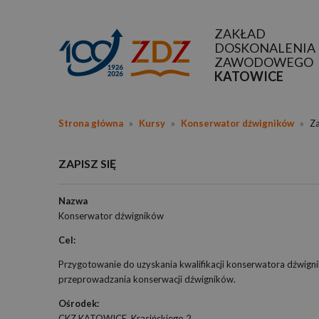
ZAKŁAD
DOSKONALENIA
ZAWODOWEGO
KATOWICE
Strona główna
»
Kursy
»
Konserwator dźwigników
»
Za
ZAPISZ SIĘ
Nazwa
Konserwator dźwigników
Cel:
Przygotowanie do uzyskania kwalifikacji konserwatora dźwig
przeprowadzania konserwacji dźwigników.
Ośrodek:
CKZ KATOWICE, Krasińskiego 2