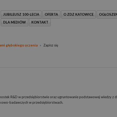
JUBILEUSZ 100-LECIA
OFERTA
O ZDZ KATOWICE
OGŁOSZEN
DLA MEDIÓW
KONTAKT
ami głębokiego uczenia
»
Zapisz się
dnostek R&D w przedsiębiorstwie oraz ugruntowanie podstawowej wiedzy z d
 naukowo-badawczych w przedsiębiorstwach.