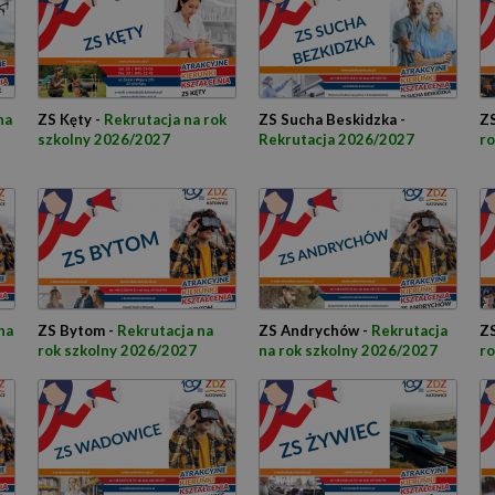
na
ZS Kęty -
Rekrutacja na rok
ZS Sucha Beskidzka -
ZS
szkolny 2026/2027
Rekrutacja 2026/2027
ro
na
ZS Bytom -
Rekrutacja na
ZS Andrychów -
Rekrutacja
ZS
rok szkolny 2026/2027
na rok szkolny 2026/2027
ro