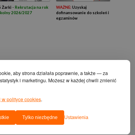
 Żarki -
Rekrutacja na rok
WAŻNE:
Uzyskaj
zkolny 2026/2027
dofinansowanie do szkoleń i
egzaminów
kie, aby strona działała poprawnie, a także — za
tatystyk i marketingu. Możesz w każdej chwili zmienić
 w polityce cookies
.
projekt i wykonanie:
agencja interaktywna cyberstudio
cms:
abeon
tkie
Tylko niezbędne
Ustawienia