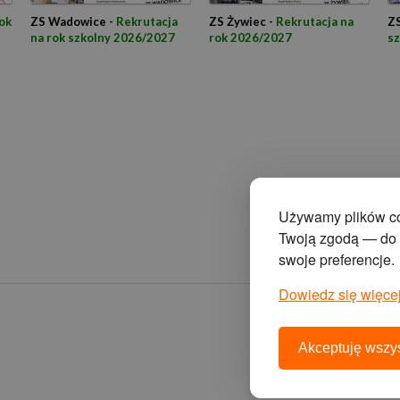
ok
ZS Wadowice -
Rekrutacja
ZS Żywiec -
Rekrutacja na
ZS
na rok szkolny 2026/2027
rok 2026/2027
s
Używamy plików coo
Twoją zgodą — do s
swoje preferencje.
Dowiedz się więcej
Akceptuję wszys