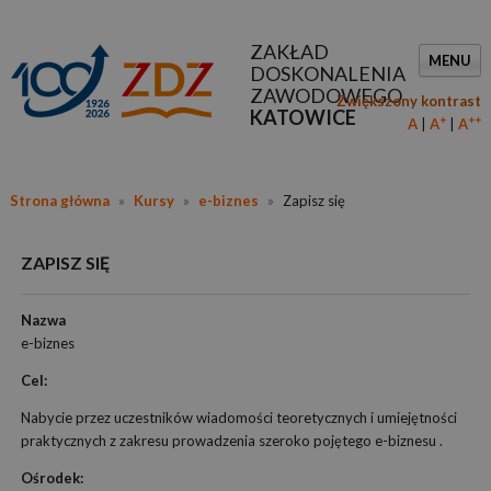
ZAKŁAD
MENU
DOSKONALENIA
ZAWODOWEGO
Zwiększony kontrast
KATOWICE
+
++
A
A
A
Strona główna
»
Kursy
»
e-biznes
»
Zapisz się
ZAPISZ SIĘ
Nazwa
e-biznes
Cel:
Nabycie przez uczestników wiadomości teoretycznych i umiejętności
praktycznych z zakresu prowadzenia szeroko pojętego e-biznesu .
Ośrodek: