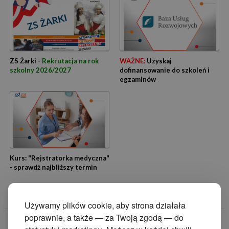
ZS Żarki -
Rekrutacja na rok
WAŻNE:
Uzyskaj
szkolny 2026/2027
dofinansowanie do szkoleń i
egzaminów
Kurs: "Rejstratorka medyczna"
- sprawdż najbliższy termin
Używamy plików cookie, aby strona działała
poprawnie, a także — za Twoją zgodą — do
© 2014 Zakład