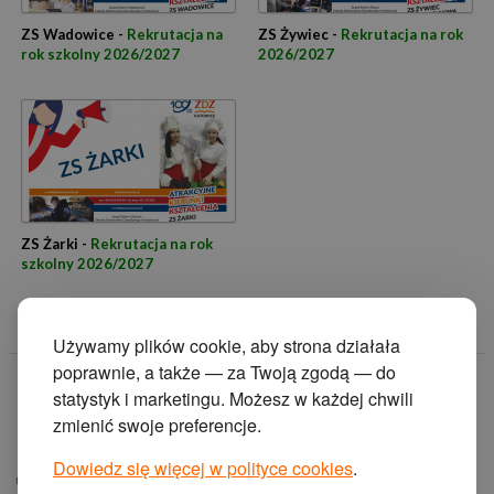
ZS Wadowice -
Rekrutacja na
ZS Żywiec -
Rekrutacja na rok
rok szkolny 2026/2027
2026/2027
ZS Żarki -
Rekrutacja na rok
szkolny 2026/2027
Używamy plików cookie, aby strona działała
poprawnie, a także — za Twoją zgodą — do
© 2014 Zakład
statystyk i marketingu. Możesz w każdej chwili
Doskonalenia
zmienić swoje preferencje.
Zawodowego w
Katowicach.
Dowiedz się więcej w polityce cookies
.
ul. Krasińskiego 2, 40-