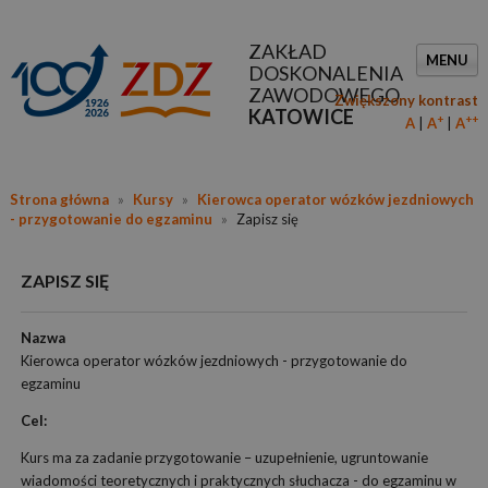
ZAKŁAD
MENU
DOSKONALENIA
ZAWODOWEGO
Zwiększony kontrast
KATOWICE
+
++
A
A
A
Strona główna
»
Kursy
»
Kierowca operator wózków jezdniowych
- przygotowanie do egzaminu
»
Zapisz się
ZAPISZ SIĘ
Nazwa
Kierowca operator wózków jezdniowych - przygotowanie do
egzaminu
Cel:
Kurs ma za zadanie przygotowanie – uzupełnienie, ugruntowanie
wiadomości teoretycznych i praktycznych słuchacza - do egzaminu w