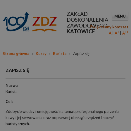
ZAKŁAD
MENU
DOSKONALENIA
ZAWODOWEGO
Zwiększony kontrast
KATOWICE
+
++
A
A
A
Strona główna
»
Kursy
»
Barista
»
Zapisz się
ZAPISZ SIĘ
Nazwa
Barista
Cel:
Zdobycie wiedzy i umiejętności na temat profesjonalnego parzenia
kawy i jej serwowania oraz poprawnej obsługi urządzeń i naczyń
baristycznych.