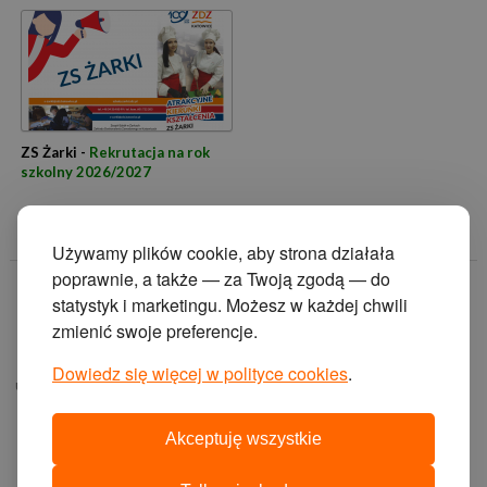
ZS Żarki -
Rekrutacja na rok
szkolny 2026/2027
Używamy plików cookie, aby strona działała
poprawnie, a także — za Twoją zgodą — do
© 2014 Zakład
statystyk i marketingu. Możesz w każdej chwili
Doskonalenia
zmienić swoje preferencje.
Zawodowego w
Katowicach.
Dowiedz się więcej w polityce cookies
.
ul. Krasińskiego 2, 40-
019 Katowice
Akceptuję wszystkie
projekt i wykonanie: