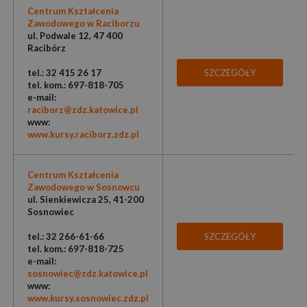
Centrum Kształcenia
Zawodowego w Raciborzu
ul. Podwale 12, 47 400
Racibórz
tel.: 32 415 26 17
SZCZEGÓŁY
tel. kom.: 697-818-705
e-mail:
raciborz@zdz.katowice.pl
www:
www.kursy.raciborz.zdz.pl
Centrum Kształcenia
Zawodowego w Sosnowcu
ul. Sienkiewicza 25, 41-200
Sosnowiec
tel.: 32 266-61-66
SZCZEGÓŁY
tel. kom.: 697-818-725
e-mail:
sosnowiec@zdz.katowice.pl
www:
www.kursy.sosnowiec.zdz.pl