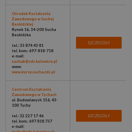
Ośrodek Kształcenia
Zawodowego w Suchej
Beskidzkiej
Rynek 16, 34-200 Sucha
Beskidzka
SZCZEGÓŁY
tel.: 33 874 43 81
tel. kom.: 697-818-718
e-mail:
suchab@zdz.katowice.pl
www:
www.kursy.sucha.zdz.pl
Centrum Kształcenia
Zawodowego w Tychach
ul. Budowlanych 156, 43-
100 Tychy
tel.: 32 227 17 46
SZCZEGÓŁY
tel. kom.: 697 818 737
e-mail:
tychy@zdz.katowice.pl