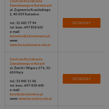
Centrum Kształcenia
Zawodowego w Katowicach
ul. Zygmunta Krasińskiego
2, 40-019 Katowice
tel.: 32 603 77 94
SZCZEGÓŁY
tel. kom.: 697 818 632
e-mail:
katowice@zdz.katowice.pl
www:
www.kursy.katowice.zdz.pl
Centrum Kształcenia
Zawodowego w Kętach
ul. Żwirki i Wigury 27 b, 32-
650 Kęty
SZCZEGÓŁY
tel.: 33 845 31 06
tel. kom.: 697-818-645
e-mail:
kety@zdz.katowice.pl
www:
www.kursy.kety.zdz.pl