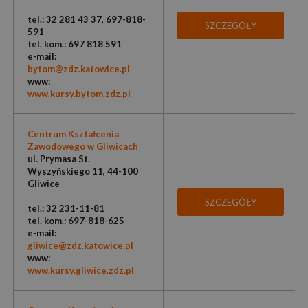
tel.: 32 281 43 37, 697-818-
SZCZEGÓŁY
591
tel. kom.: 697 818 591
e-mail:
bytom@zdz.katowice.pl
www:
www.kursy.bytom.zdz.pl
Centrum Kształcenia
Zawodowego w Gliwicach
ul. Prymasa St.
Wyszyńskiego 11, 44-100
Gliwice
SZCZEGÓŁY
tel.: 32 231-11-81
tel. kom.: 697-818-625
e-mail:
gliwice@zdz.katowice.pl
www:
www.kursy.gliwice.zdz.pl