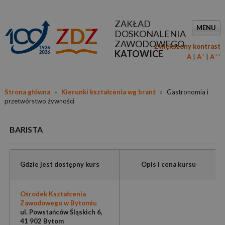
ZAKŁAD
MENU
DOSKONALENIA
ZAWODOWEGO
Zwiększony kontrast
KATOWICE
+
++
A
A
A
Strona główna
»
Kierunki kształcenia wg branż
»
Gastronomia i
przetwórstwo żywności
BARISTA
Gdzie jest dostępny kurs
Opis i cena kursu
Ośrodek Kształcenia
Zawodowego w Bytomiu
ul. Powstańców Śląskich 6,
41 902 Bytom