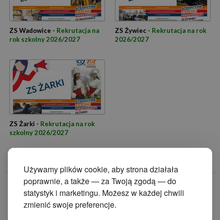
ZS Wadowice -
Rekrutacja na
ZS Żywiec -
Rekrutacja na rok
rok szkolny 2026/2027
2026/2027
ZS Żarki -
Rekrutacja na rok
szkolny 2026/2027
Używamy plików cookie, aby strona działała
poprawnie, a także — za Twoją zgodą — do
© 2014 Zakład
statystyk i marketingu. Możesz w każdej chwili
Doskonalenia
zmienić swoje preferencje.
Zawodowego w
Katowicach.