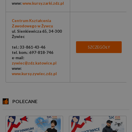
www:
www.kursy.zarki.zdz.pl
Centrum Kształcenia
Zawodowego w Żywcu
ul. Sienkiewicza 65, 34-300
Żywiec
tel.: 33-861-43-46
SZCZEGÓŁY
tel. kom.: 697-818-746
e-mail:
zywiec@zdz.katowice.pl
www:
www.kursy.zywiec.zdz.pl
POLECANE