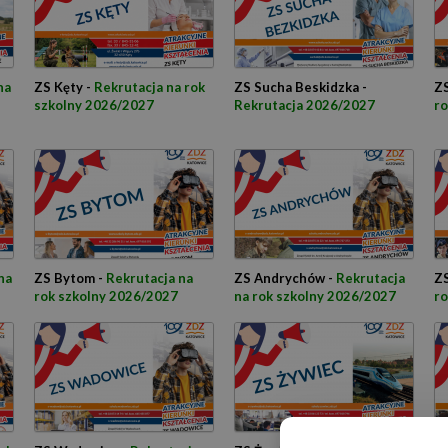
na
ZS Kęty -
Rekrutacja na rok
ZS Sucha Beskidzka -
ZS
szkolny 2026/2027
Rekrutacja 2026/2027
ro
na
ZS Bytom -
Rekrutacja na
ZS Andrychów -
Rekrutacja
ZS
rok szkolny 2026/2027
na rok szkolny 2026/2027
ro