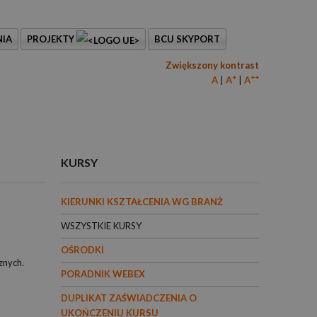
IA
PROJEKTY
BCU SKYPORT
Zwiększony kontrast
+
++
A
A
A
KURSY
KIERUNKI KSZTAŁCENIA WG BRANŻ
WSZYSTKIE KURSY
OŚRODKI
znych.
PORADNIK WEBEX
DUPLIKAT ZAŚWIADCZENIA O
UKOŃCZENIU KURSU