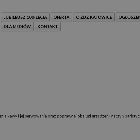
JUBILEUSZ 100-LECIA
OFERTA
O ZDZ KATOWICE
OGŁOSZEN
DLA MEDIÓW
KONTAKT
nia kawy i jej serwowania oraz poprawnej obsługi urządzeń i naczyń baristyc