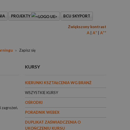
IA
PROJEKTY
BCU SKYPORT
Zwiększony kontrast
+
++
A
A
A
arningu
»
Zapisz się
KURSY
KIERUNKI KSZTAŁCENIA WG BRANŻ
WSZYSTKIE KURSY
OŚRODKI
i zagrożeń.
PORADNIK WEBEX
DUPLIKAT ZAŚWIADCZENIA O
UKOŃCZENIU KURSU