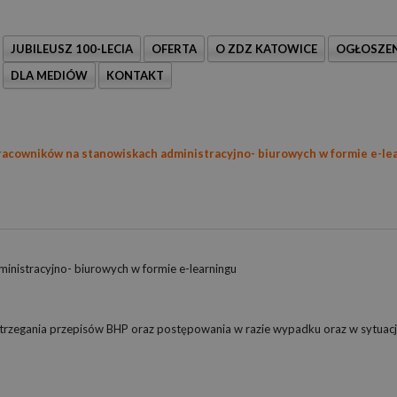
JUBILEUSZ 100-LECIA
OFERTA
O ZDZ KATOWICE
OGŁOSZEN
DLA MEDIÓW
KONTAKT
racowników na stanowiskach administracyjno- biurowych w formie e-le
inistracyjno- biurowych w formie e-learningu
estrzegania przepisów BHP oraz postępowania w razie wypadku oraz w sytuacj