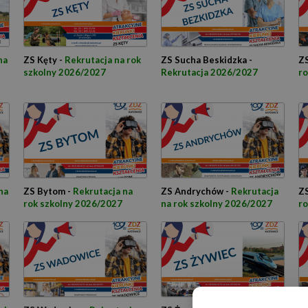
na
ZS Kęty -
Rekrutacja na rok
ZS Sucha Beskidzka -
ZS
szkolny 2026/2027
Rekrutacja 2026/2027
ro
na
ZS Bytom -
Rekrutacja na
ZS Andrychów -
Rekrutacja
ZS
rok szkolny 2026/2027
na rok szkolny 2026/2027
ro