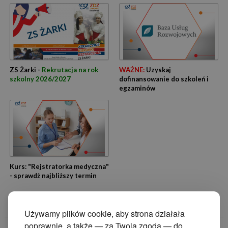
ZS Żarki -
Rekrutacja na rok
WAŻNE:
Uzyskaj
szkolny 2026/2027
dofinansowanie do szkoleń i
egzaminów
Kurs: "Rejstratorka medyczna"
- sprawdż najbliższy termin
Używamy plików cookie, aby strona działała
poprawnie, a także — za Twoją zgodą — do