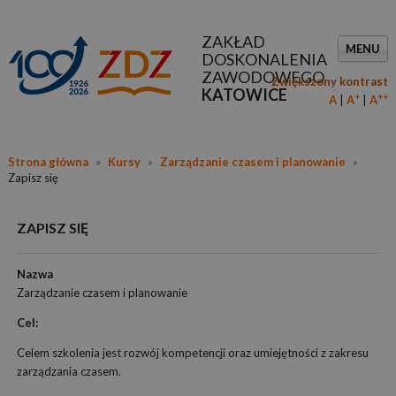
ZAKŁAD
MENU
DOSKONALENIA
ZAWODOWEGO
Zwiększony kontrast
KATOWICE
+
++
A
A
A
Strona główna
»
Kursy
»
Zarządzanie czasem i planowanie
»
Zapisz się
ZAPISZ SIĘ
Nazwa
Zarządzanie czasem i planowanie
Cel:
Celem szkolenia jest rozwój kompetencji oraz umiejętności z zakresu
zarządzania czasem.