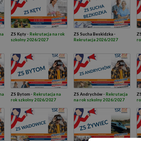
na
ZS Kęty -
Rekrutacja na rok
ZS Sucha Beskidzka -
ZS
szkolny 2026/2027
Rekrutacja 2026/2027
ro
na
ZS Bytom -
Rekrutacja na
ZS Andrychów -
Rekrutacja
ZS
rok szkolny 2026/2027
na rok szkolny 2026/2027
ro