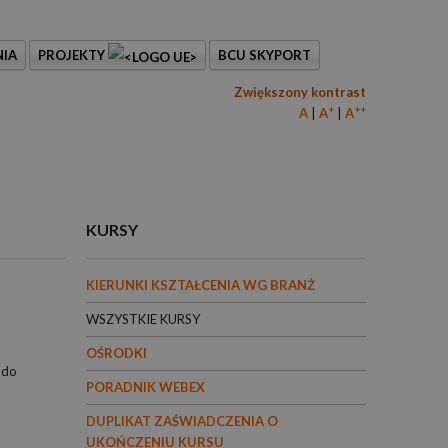
IA
PROJEKTY
BCU SKYPORT
Zwiększony kontrast
+
++
A
A
A
KURSY
KIERUNKI KSZTAŁCENIA WG BRANŻ
WSZYSTKIE KURSY
OŚRODKI
 do
PORADNIK WEBEX
DUPLIKAT ZAŚWIADCZENIA O
UKOŃCZENIU KURSU