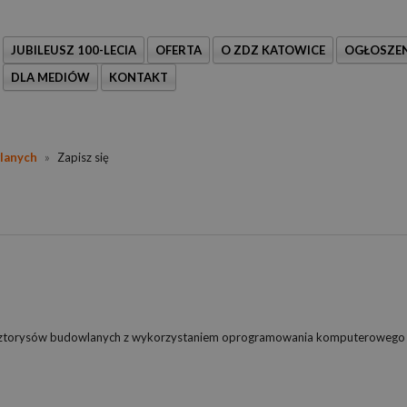
JUBILEUSZ 100-LECIA
OFERTA
O ZDZ KATOWICE
OGŁOSZEN
DLA MEDIÓW
KONTAKT
lanych
»
Zapisz się
kosztorysów budowlanych z wykorzystaniem oprogramowania komputerowego