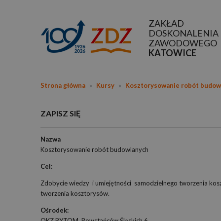
ZAKŁAD
DOSKONALENIA
ZAWODOWEGO
KATOWICE
Strona główna
»
Kursy
»
Kosztorysowanie robót budow
ZAPISZ SIĘ
Nazwa
Kosztorysowanie robót budowlanych
Cel:
Zdobycie wiedzy i umiejętności samodzielnego tworzenia 
tworzenia kosztorysów.
Ośrodek:
OKZ BYTOM, Powstańców Śląskich 6