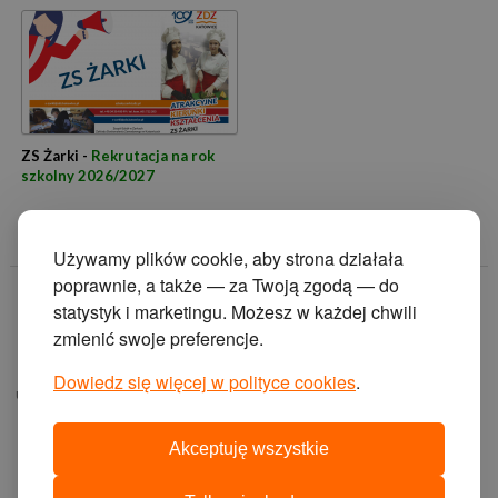
ZS Żarki -
Rekrutacja na rok
szkolny 2026/2027
Używamy plików cookie, aby strona działała
poprawnie, a także — za Twoją zgodą — do
© 2014 Zakład
statystyk i marketingu. Możesz w każdej chwili
Doskonalenia
zmienić swoje preferencje.
Zawodowego w
Katowicach.
Dowiedz się więcej w polityce cookies
.
ul. Krasińskiego 2, 40-
019 Katowice
Akceptuję wszystkie
projekt i wykonanie: