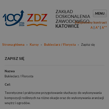
ZAKŁAD
MENU
DOSKONALENIA
ZAWODOWEGO
Zwiększony kontrast
KATOWICE
+
++
A
A
A
Strona główna
»
Kursy
»
Bukieciarz / Florysta
»
Zapisz się
ZAPISZ SIĘ
Nazwa
Bukieciarz / Florysta
Cel:
Teoretyczne i praktyczne przygotowanie słuchaczy do wykonywania
kompozycji roślinnych na różne okazje oraz do wykonywania aranżacji
wnętrz i ogrodów.