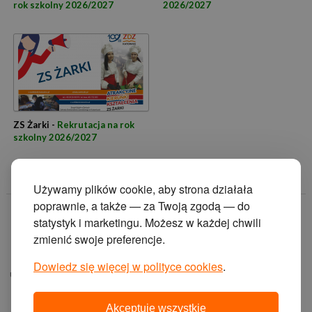
rok szkolny 2026/2027
2026/2027
ZS Żarki -
Rekrutacja na rok
szkolny 2026/2027
Używamy plików cookie, aby strona działała
poprawnie, a także — za Twoją zgodą — do
© 2014 Zakład
statystyk i marketingu. Możesz w każdej chwili
Doskonalenia
zmienić swoje preferencje.
Zawodowego w
Katowicach.
Dowiedz się więcej w polityce cookies
.
ul. Krasińskiego 2, 40-
019 Katowice
Akceptuję wszystkie