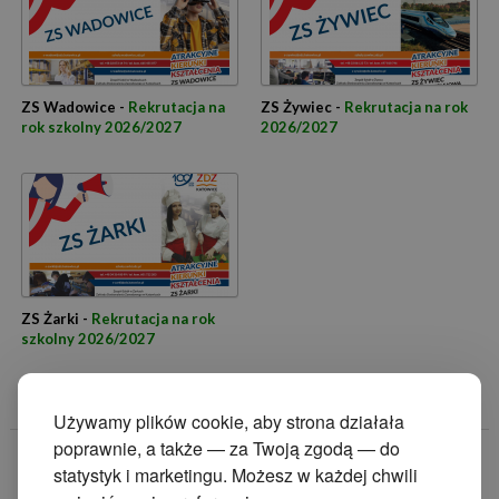
ZS Wadowice -
Rekrutacja na
ZS Żywiec -
Rekrutacja na rok
rok szkolny 2026/2027
2026/2027
ZS Żarki -
Rekrutacja na rok
szkolny 2026/2027
Używamy plików cookie, aby strona działała
poprawnie, a także — za Twoją zgodą — do
© 2014 Zakład
statystyk i marketingu. Możesz w każdej chwili
Doskonalenia