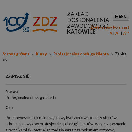
ZAKŁAD
MENU
DOSKONALENIA
ZAWODOWEGO
Zwiększony kontrast
KATOWICE
+
++
A
A
A
Strona główna
»
Kursy
»
Profesjonalna obsługa klienta
»
Zapisz
się
ZAPISZ SIĘ
Nazwa
Profesjonalna obsługa klienta
Cel:
Podstawowym celem kursu jest wytworzenie wśród uczestników
szkolenia nawyków profesjonalnej obsługi klientów, w tym zapoznanie
z technikami skutecznej sprzedaży wraz z zamykaniem rozmowy