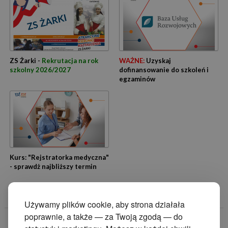
ZS Żarki -
Rekrutacja na rok
WAŻNE:
Uzyskaj
szkolny 2026/2027
dofinansowanie do szkoleń i
egzaminów
Kurs: "Rejstratorka medyczna"
- sprawdż najbliższy termin
Używamy plików cookie, aby strona działała
poprawnie, a także — za Twoją zgodą — do
© 2014 Zakład