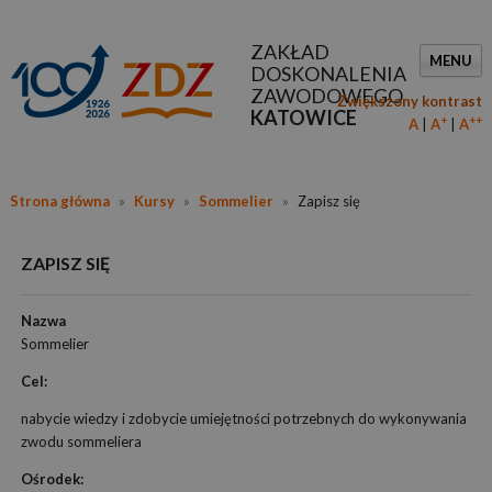
ZAKŁAD
MENU
DOSKONALENIA
ZAWODOWEGO
Zwiększony kontrast
KATOWICE
+
++
A
A
A
Strona główna
»
Kursy
»
Sommelier
»
Zapisz się
ZAPISZ SIĘ
Nazwa
Sommelier
Cel:
nabycie wiedzy i zdobycie umiejętności potrzebnych do wykonywania
zwodu sommeliera
Ośrodek: