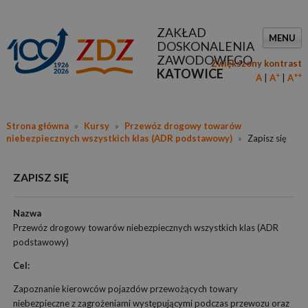
ZAKŁAD
MENU
DOSKONALENIA
ZAWODOWEGO
Zwiększony kontrast
KATOWICE
+
++
A
A
A
Strona główna
»
Kursy
»
Przewóz drogowy towarów
niebezpiecznych wszystkich klas (ADR podstawowy)
»
Zapisz się
ZAPISZ SIĘ
Nazwa
Przewóz drogowy towarów niebezpiecznych wszystkich klas (ADR
podstawowy)
Cel:
Zapoznanie kierowców pojazdów przewożących towary
niebezpieczne z zagrożeniami występującymi podczas przewozu oraz