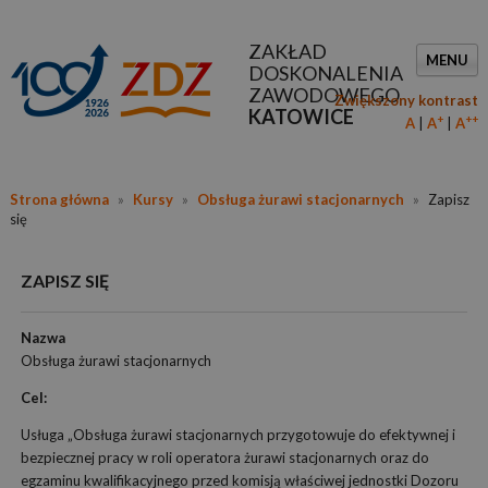
ZAKŁAD
MENU
DOSKONALENIA
ZAWODOWEGO
Zwiększony kontrast
KATOWICE
+
++
A
A
A
Strona główna
»
Kursy
»
Obsługa żurawi stacjonarnych
»
Zapisz
się
ZAPISZ SIĘ
Nazwa
Obsługa żurawi stacjonarnych
Cel:
Usługa „Obsługa żurawi stacjonarnych przygotowuje do efektywnej i
bezpiecznej pracy w roli operatora żurawi stacjonarnych oraz do
egzaminu kwalifikacyjnego przed komisją właściwej jednostki Dozoru