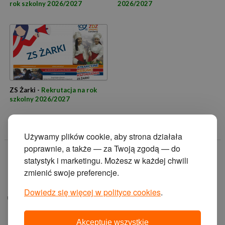
rok szkolny 2026/2027
2026/2027
ZS Żarki -
Rekrutacja na rok
szkolny 2026/2027
Używamy plików cookie, aby strona działała
poprawnie, a także — za Twoją zgodą — do
© 2014 Zakład
statystyk i marketingu. Możesz w każdej chwili
Doskonalenia
zmienić swoje preferencje.
Zawodowego w
Katowicach.
Dowiedz się więcej w polityce cookies
.
ul. Krasińskiego 2, 40-
019 Katowice
Akceptuję wszystkie