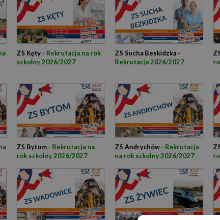
na
ZS Kęty -
Rekrutacja na rok
ZS Sucha Beskidzka -
ZS
szkolny 2026/2027
Rekrutacja 2026/2027
ro
na
ZS Bytom -
Rekrutacja na
ZS Andrychów -
Rekrutacja
ZS
rok szkolny 2026/2027
na rok szkolny 2026/2027
ro