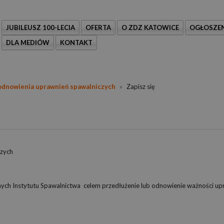
JUBILEUSZ 100-LECIA
OFERTA
O ZDZ KATOWICE
OGŁOSZEN
DLA MEDIÓW
KONTAKT
odnowienia uprawnień spawalniczych
»
Zapisz się
czych
ch Instytutu Spawalnictwa celem przedłużenie lub odnowienie ważności up