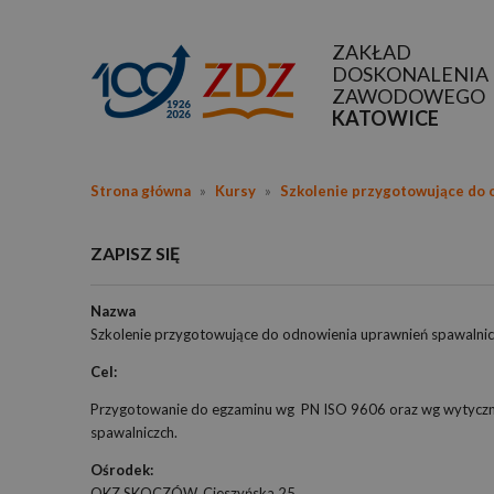
ZAKŁAD
DOSKONALENIA
ZAWODOWEGO
KATOWICE
Strona główna
»
Kursy
»
Szkolenie przygotowujące do 
ZAPISZ SIĘ
Nazwa
Szkolenie przygotowujące do odnowienia uprawnień spawalni
Cel:
Przygotowanie do egzaminu wg PN ISO 9606 oraz wg wytyczny
spawalniczch.
Ośrodek:
OKZ SKOCZÓW, Cieszyńska 25