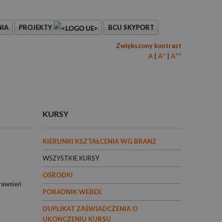
IA
PROJEKTY
BCU SKYPORT
Zwiększony kontrast
+
++
A
A
A
KURSY
KIERUNKI KSZTAŁCENIA WG BRANŻ
WSZYSTKIE KURSY
OŚRODKI
rawnień
PORADNIK WEBEX
DUPLIKAT ZAŚWIADCZENIA O
UKOŃCZENIU KURSU