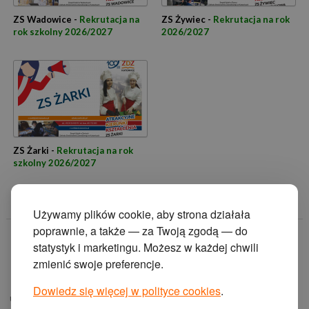
ZS Wadowice -
Rekrutacja na
ZS Żywiec -
Rekrutacja na rok
rok szkolny 2026/2027
2026/2027
ZS Żarki -
Rekrutacja na rok
szkolny 2026/2027
Używamy plików cookie, aby strona działała
poprawnie, a także — za Twoją zgodą — do
© 2014 Zakład
statystyk i marketingu. Możesz w każdej chwili
Doskonalenia
zmienić swoje preferencje.
Zawodowego w
Katowicach.
Dowiedz się więcej w polityce cookies
.
ul. Krasińskiego 2, 40-