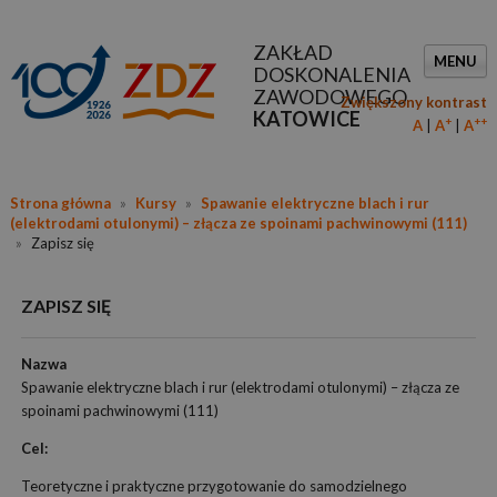
ZAKŁAD
MENU
DOSKONALENIA
ZAWODOWEGO
Zwiększony kontrast
KATOWICE
+
++
A
A
A
Strona główna
»
Kursy
»
Spawanie elektryczne blach i rur
(elektrodami otulonymi) – złącza ze spoinami pachwinowymi (111)
»
Zapisz się
ZAPISZ SIĘ
Nazwa
Spawanie elektryczne blach i rur (elektrodami otulonymi) – złącza ze
spoinami pachwinowymi (111)
Cel:
Teoretyczne i praktyczne przygotowanie do samodzielnego