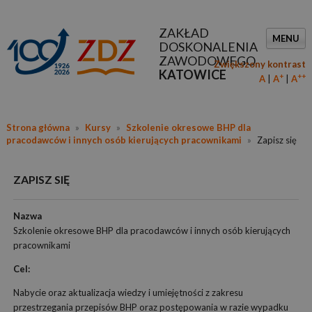
ZAKŁAD
MENU
DOSKONALENIA
ZAWODOWEGO
Zwiększony kontrast
KATOWICE
+
++
A
A
A
Strona główna
»
Kursy
»
Szkolenie okresowe BHP dla
pracodawców i innych osób kierujących pracownikami
»
Zapisz się
ZAPISZ SIĘ
Nazwa
Szkolenie okresowe BHP dla pracodawców i innych osób kierujących
pracownikami
Cel:
Nabycie oraz aktualizacja wiedzy i umiejętności z zakresu
przestrzegania przepisów BHP oraz postępowania w razie wypadku