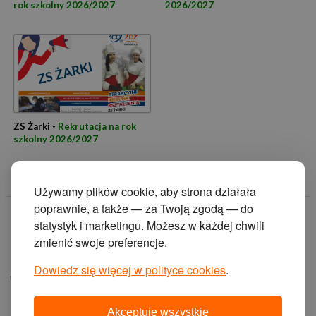
rok szkolny 2026/2027
2026/2027
ZS Żarki -
Rekrutacja na rok
szkolny 2026/2027
Używamy plików cookie, aby strona działała
poprawnie, a także — za Twoją zgodą — do
© 2014 Zakład
statystyk i marketingu. Możesz w każdej chwili
Doskonalenia
zmienić swoje preferencje.
Zawodowego w
Katowicach.
Dowiedz się więcej w polityce cookies
.
ul. Krasińskiego 2, 40-
019 Katowice
Akceptuję wszystkie