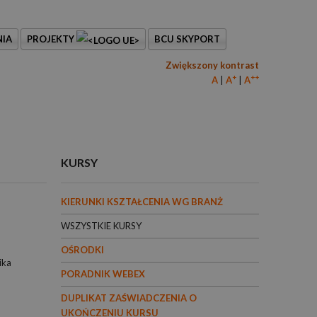
IA
PROJEKTY
BCU SKYPORT
Zwiększony kontrast
+
++
A
A
A
KURSY
KIERUNKI KSZTAŁCENIA WG BRANŻ
WSZYSTKIE KURSY
OŚRODKI
ika
PORADNIK WEBEX
DUPLIKAT ZAŚWIADCZENIA O
UKOŃCZENIU KURSU