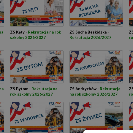
na
ZS Kęty -
Rekrutacja na rok
ZS Sucha Beskidzka -
ZS
szkolny 2026/2027
Rekrutacja 2026/2027
ro
na
ZS Bytom -
Rekrutacja na
ZS Andrychów -
Rekrutacja
ZS
rok szkolny 2026/2027
na rok szkolny 2026/2027
ro