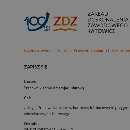
ZAKŁAD
DOSKONALENIA
ZAWODOWEGO
KATOWICE
Strona główna
»
Kursy
»
Pracownik administracyjno-bi
ZAPISZ SIĘ
Nazwa
Pracownik administracyjno-biurowy
Cel:
Usługa „Pracownik do spraw kadrowych i płacowych” przygoto
administracyjno-biurowego.
Ośrodek:
OKZ CHORZÓW, Hajducka 21