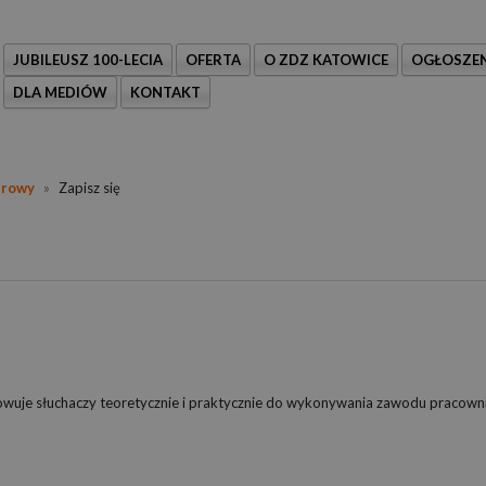
JUBILEUSZ 100-LECIA
OFERTA
O ZDZ KATOWICE
OGŁOSZEN
DLA MEDIÓW
KONTAKT
urowy
»
Zapisz się
wuje słuchaczy teoretycznie i praktycznie do wykonywania zawodu pracown