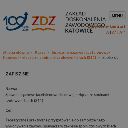
ZAKŁAD
MENU
DOSKONALENIA
ZAWODOWEGO
Zwiększony kontrast
KATOWICE
+
++
A
A
A
Strona główna
»
Kursy
»
Spawanie gazowe (acetylenowo-
tlenowe) – złącza ze spoinami czołowymi blach (311)
»
Zapisz się
ZAPISZ SIĘ
Nazwa
Spawanie gazowe (acetylenowo-tlenowe) – złącza ze spoinami
czołowymi blach (311)
Cel:
Teoretyczne i praktyczne przygotowanie do samodzielnego
wykonywania zawodu spawacza w zakresie spoin czołowych blach –