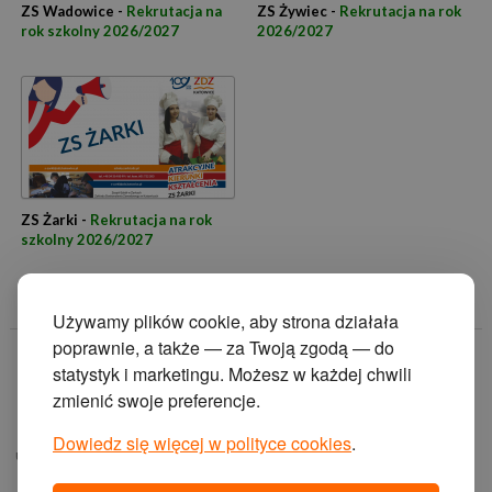
ZS Wadowice -
Rekrutacja na
ZS Żywiec -
Rekrutacja na rok
rok szkolny 2026/2027
2026/2027
ZS Żarki -
Rekrutacja na rok
szkolny 2026/2027
Używamy plików cookie, aby strona działała
poprawnie, a także — za Twoją zgodą — do
© 2014 Zakład
statystyk i marketingu. Możesz w każdej chwili
Doskonalenia
zmienić swoje preferencje.
Zawodowego w
Katowicach.
Dowiedz się więcej w polityce cookies
.
ul. Krasińskiego 2, 40-
019 Katowice