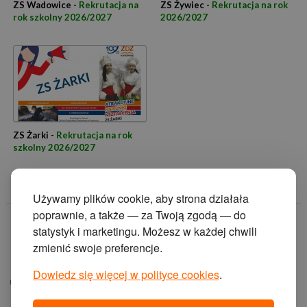
ZS Wadowice -
Rekrutacja na
ZS Żywiec -
Rekrutacja na rok
rok szkolny 2026/2027
2026/2027
ZS Żarki -
Rekrutacja na rok
szkolny 2026/2027
Używamy plików cookie, aby strona działała
poprawnie, a także — za Twoją zgodą — do
© 2014 Zakład
statystyk i marketingu. Możesz w każdej chwili
Doskonalenia
zmienić swoje preferencje.
Zawodowego w
Katowicach.
Dowiedz się więcej w polityce cookies
.
ul. Krasińskiego 2, 40-
019 Katowice