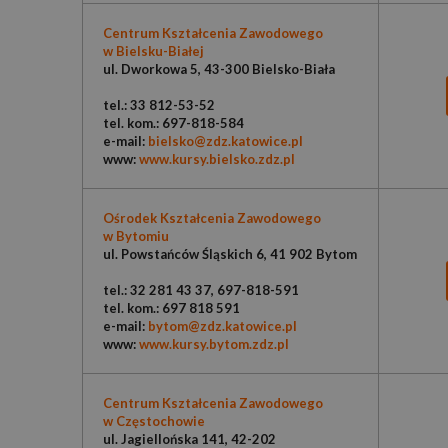
Centrum Kształcenia Zawodowego
w Bielsku-Białej
ul. Dworkowa 5, 43-300 Bielsko-Biała
tel.: 33 812-53-52
tel. kom.: 697-818-584
e-mail:
bielsko@zdz.katowice.pl
www:
www.kursy.bielsko.zdz.pl
Ośrodek Kształcenia Zawodowego
w Bytomiu
ul. Powstańców Śląskich 6, 41 902 Bytom
tel.: 32 281 43 37, 697-818-591
tel. kom.: 697 818 591
e-mail:
bytom@zdz.katowice.pl
www:
www.kursy.bytom.zdz.pl
Centrum Kształcenia Zawodowego
w Częstochowie
ul. Jagiellońska 141, 42-202