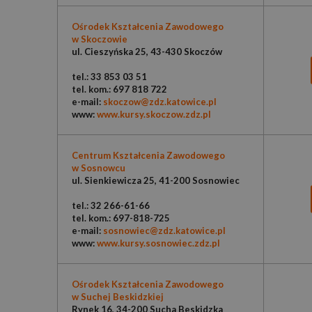
Ośrodek Kształcenia Zawodowego
w Skoczowie
ul. Cieszyńska 25, 43-430 Skoczów
tel.: 33 853 03 51
tel. kom.: 697 818 722
e-mail:
skoczow@zdz.katowice.pl
www:
www.kursy.skoczow.zdz.pl
Centrum Kształcenia Zawodowego
w Sosnowcu
ul. Sienkiewicza 25, 41-200 Sosnowiec
tel.: 32 266-61-66
tel. kom.: 697-818-725
e-mail:
sosnowiec@zdz.katowice.pl
www:
www.kursy.sosnowiec.zdz.pl
Ośrodek Kształcenia Zawodowego
w Suchej Beskidzkiej
Rynek 16, 34-200 Sucha Beskidzka