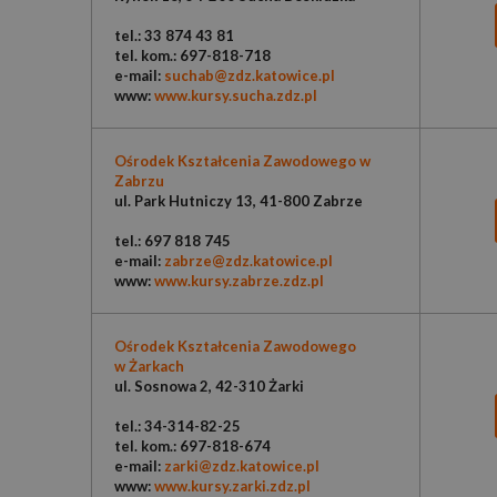
tel.: 33 874 43 81
tel. kom.: 697-818-718
e-mail:
suchab@zdz.katowice.pl
www:
www.kursy.sucha.zdz.pl
Ośrodek Kształcenia Zawodowego w
Zabrzu
ul. Park Hutniczy 13, 41-800 Zabrze
tel.: 697 818 745
e-mail:
zabrze@zdz.katowice.pl
www:
www.kursy.zabrze.zdz.pl
Ośrodek Kształcenia Zawodowego
w Żarkach
ul. Sosnowa 2, 42-310 Żarki
tel.: 34-314-82-25
tel. kom.: 697-818-674
e-mail:
zarki@zdz.katowice.pl
www:
www.kursy.zarki.zdz.pl