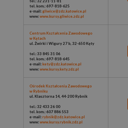
tel.: 32 231-11-81
tel. kom.: 697-818-625
e-mail:
gliwice@zdz.katowice.pl
www:
www.kursy.gliwice.zdz.pl
Centrum Kształcenia Zawodowego
w Kętach
ul. Żwirki i Wigury 27 b, 32-650 Kęty
tel.: 33 845 31 06
tel. kom.: 697-818-645
e-mail:
kety@zdz.katowice.pl
www:
www.kursy.kety.zdz.pl
Ośrodek Kształcenia Zawodowego
w Rybniku
ul. Klasztorna 14, 44-200 Rybnik
tel.: 32 433 26 00
tel. kom.: 607 886 553
e-mail:
rybnik@zdz.katowice.pl
www:
www.kursy.rybnik.zdz.pl