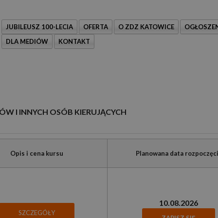
JUBILEUSZ 100-LECIA
OFERTA
O ZDZ KATOWICE
OGŁOSZEN
DLA MEDIÓW
KONTAKT
W I INNYCH OSÓB KIERUJĄCYCH
Opis i cena kursu
Planowana data rozpoczęc
10.08.2026
SZCZEGÓŁY