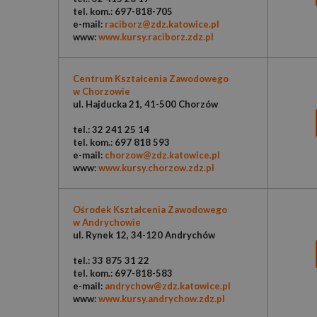
tel. kom.: 697-818-705
e-mail:
raciborz@zdz.katowice.pl
www:
www.kursy.raciborz.zdz.pl
Centrum Kształcenia Zawodowego
w Chorzowie
ul. Hajducka 21, 41-500 Chorzów
tel.: 32 241 25 14
tel. kom.: 697 818 593
e-mail:
chorzow@zdz.katowice.pl
www:
www.kursy.chorzow.zdz.pl
Ośrodek Kształcenia Zawodowego
w Andrychowie
ul. Rynek 12, 34-120 Andrychów
tel.: 33 875 31 22
tel. kom.: 697-818-583
e-mail:
andrychow@zdz.katowice.pl
www:
www.kursy.andrychow.zdz.pl