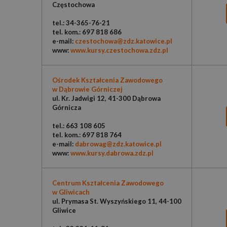
Częstochowa
tel.: 34-365-76-21
tel. kom.: 697 818 686
e-mail:
czestochowa@zdz.katowice.pl
www:
www.kursy.czestochowa.zdz.pl
Ośrodek Kształcenia Zawodowego
w Dąbrowie Górniczej
ul. Kr. Jadwigi 12, 41-300 Dąbrowa
Górnicza
tel.: 663 108 605
tel. kom.: 697 818 764
e-mail:
dabrowag@zdz.katowice.pl
www:
www.kursy.dabrowa.zdz.pl
Centrum Kształcenia Zawodowego
w Gliwicach
ul. Prymasa St. Wyszyńskiego 11, 44-100
Gliwice