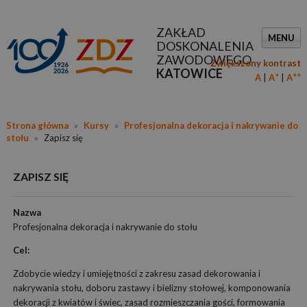
ZAKŁAD
MENU
DOSKONALENIA
ZAWODOWEGO
Zwiększony kontrast
KATOWICE
+
++
A
A
A
Strona główna
»
Kursy
»
Profesjonalna dekoracja i nakrywanie do
stołu
»
Zapisz się
ZAPISZ SIĘ
Nazwa
Profesjonalna dekoracja i nakrywanie do stołu
Cel:
Zdobycie wiedzy i umiejętności z zakresu zasad dekorowania i
nakrywania stołu, doboru zastawy i bielizny stołowej, komponowania
dekoracji z kwiatów i świec, zasad rozmieszczania gości, formowania