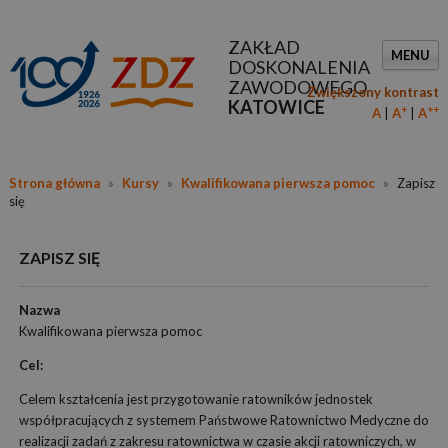
ZAKŁAD
MENU
DOSKONALENIA
ZAWODOWEGO
Zwiększony kontrast
KATOWICE
+
++
A
A
A
Strona główna
»
Kursy
»
Kwalifikowana pierwsza pomoc
»
Zapisz
się
ZAPISZ SIĘ
Nazwa
Kwalifikowana pierwsza pomoc
Cel:
Celem kształcenia jest przygotowanie ratowników jednostek
współpracujących z systemem Państwowe Ratownictwo Medyczne do
realizacji zadań z zakresu ratownictwa w czasie akcji ratowniczych, w