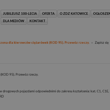
JUBILEUSZ 100-LECIA
OFERTA
O ZDZ KATOWICE
OGŁOSZEN
DLA MEDIÓW
KONTAKT
szona dla kierowców ciężarówek (KOD 95). Przewóz rzeczy.
»
Zapisz się
 (KOD 95). Przewóz rzeczy.
ogowych pojazdami odpowiednimi do zakresu kształcenia: kat. C1, C1E, 
ORD