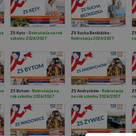
na
ZS Kęty -
Rekrutacja na rok
ZS Sucha Beskidzka -
ZS
szkolny 2026/2027
Rekrutacja 2026/2027
ro
na
ZS Bytom -
Rekrutacja na
ZS Andrychów -
Rekrutacja
ZS
rok szkolny 2026/2027
na rok szkolny 2026/2027
ro