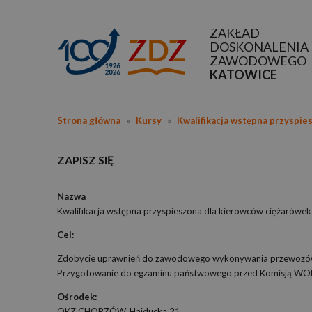
ZAKŁAD
DOSKONALENIA
ZAWODOWEGO
KATOWICE
Strona główna
»
Kursy
»
Kwalifikacja wstępna przyspie
ZAPISZ SIĘ
Nazwa
Kwalifikacja wstępna przyspieszona dla kierowców ciężarówek
Cel:
Zdobycie uprawnień do zawodowego wykonywania przewozów dr
Przygotowanie do egzaminu państwowego przed Komisją W
Ośrodek:
OKZ CHORZÓW, Hajducka 21