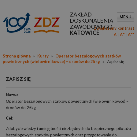
ZAKŁAD
MENU
DOSKONALENIA
ZAWODOWEGO
Zwiększony kontrast
KATOWICE
+
++
A
A
A
Strona główna
»
Kursy
»
Operator bezzałogowych statków
powietrznych (wielowirnikowce) – dronów do 25kg
»
Zapisz się
ZAPISZ SIĘ
Nazwa
Operator bezzałogowych statków powietrznych (wielowirnikowce) –
dronów do 25kg
Cel:
Zdobycie wiedzy i umiejętności niezbędnych do bezpiecznego pilotażu
bezzałogowych statków powietrznych oraz przygotowanie do