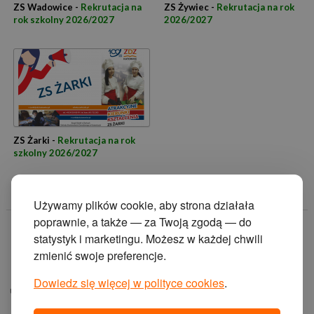
ZS Wadowice -
Rekrutacja na
ZS Żywiec -
Rekrutacja na rok
rok szkolny 2026/2027
2026/2027
ZS Żarki -
Rekrutacja na rok
szkolny 2026/2027
Używamy plików cookie, aby strona działała
poprawnie, a także — za Twoją zgodą — do
© 2014 Zakład
statystyk i marketingu. Możesz w każdej chwili
Doskonalenia
zmienić swoje preferencje.
Zawodowego w
Katowicach.
Dowiedz się więcej w polityce cookies
.
ul. Krasińskiego 2, 40-
019 Katowice