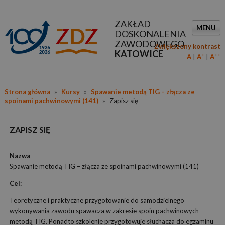
ZAKŁAD
MENU
DOSKONALENIA
ZAWODOWEGO
Zwiększony kontrast
KATOWICE
+
++
A
A
A
Strona główna
»
Kursy
»
Spawanie metodą TIG – złącza ze
spoinami pachwinowymi (141)
»
Zapisz się
ZAPISZ SIĘ
Nazwa
Spawanie metodą TIG – złącza ze spoinami pachwinowymi (141)
Cel:
Teoretyczne i praktyczne przygotowanie do samodzielnego
wykonywania zawodu spawacza w zakresie spoin pachwinowych
metodą TIG. Ponadto szkolenie przygotowuje słuchacza do egzaminu