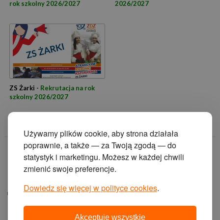
rok szkolny 2026/2027
2026/2027
ZS Żarki -
Rekrutacja na rok
szkolny 2026/2027
Używamy plików cookie, aby strona działała
poprawnie, a także — za Twoją zgodą — do
© 2014 Zakład
statystyk i marketingu. Możesz w każdej chwili
Doskonalenia
zmienić swoje preferencje.
Zawodowego w
Katowicach.
Dowiedz się więcej w polityce cookies
.
ul. Krasińskiego 2, 40-
019 Katowice
Akceptuję wszystkie