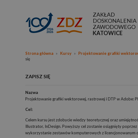
ZAKŁAD
DOSKONALENIA
ZAWODOWEGO
KATOWICE
Strona główna
»
Kursy
»
Projektowanie grafiki wektoro
się
ZAPISZ SIĘ
Nazwa
Projektowanie grafiki wektorowej, rastrowej i DTP w Adobe: P
Cel:
Celem kursu jest zdobycie wiedzy teoretycznej oraz umiejętn
Illustrator, InDesign. Powyższy cel zostanie osiągnięty poprz
wykorzystanie zestawów komputerowych z licencjonowanym