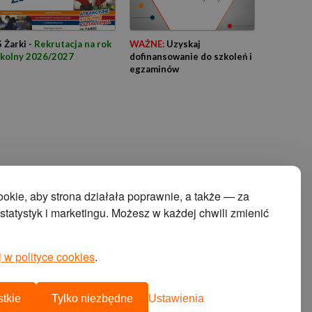
 Żarki -
Rekrutacja na rok
WAŻNE:
Uzyskaj
zkolny 2026/2027
dofinansowanie do szkoleń i
egzaminów
kie, aby strona działała poprawnie, a także — za
tatystyk i marketingu. Możesz w każdej chwili zmienić
 w polityce cookies
.
projekt i wykonanie:
agencja interaktywna cyberstudio
cms:
abeon
tkie
Tylko niezbędne
Ustawienia