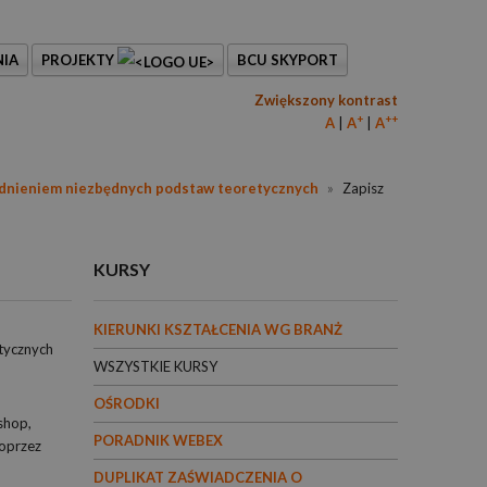
IA
PROJEKTY
BCU SKYPORT
Zwiększony kontrast
+
++
A
A
A
ględnieniem niezbędnych podstaw teoretycznych
»
Zapisz
KURSY
KIERUNKI KSZTAŁCENIA WG BRANŻ
etycznych
WSZYSTKIE KURSY
OŚRODKI
shop,
PORADNIK WEBEX
poprzez
DUPLIKAT ZAŚWIADCZENIA O