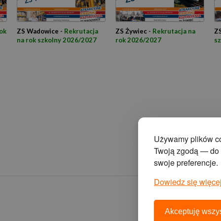
ok
ZS Wadowice -
Rekrutacja
ZS Żywiec -
Rekrutacja na
ZS
na rok szkolny 2026/2027
rok 2026/2027
s
Używamy plików coo
Twoją zgodą — do s
swoje preferencje.
Dowiedz się więcej
Akceptuję wszys