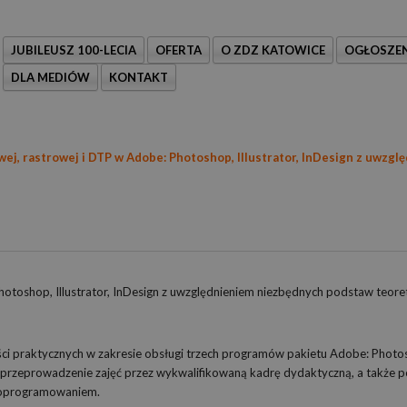
JUBILEUSZ 100-LECIA
OFERTA
O ZDZ KATOWICE
OGŁOSZEN
DLA MEDIÓW
KONTAKT
wej, rastrowej i DTP w Adobe: Photoshop, Illustrator, InDesign z uwz
hotoshop, Illustrator, InDesign z uwzględnieniem niezbędnych podstaw teor
ości praktycznych w zakresie obsługi trzech programów pakietu Adobe: Photo
ez przeprowadzenie zajęć przez wykwalifikowaną kadrę dydaktyczną, a także 
 oprogramowaniem.