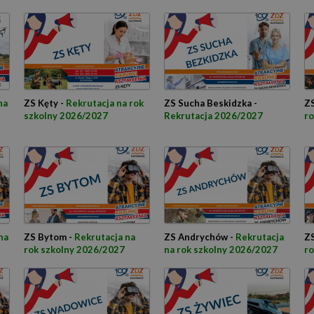
na
ZS Kęty -
Rekrutacja na rok
ZS Sucha Beskidzka -
ZS
szkolny 2026/2027
Rekrutacja 2026/2027
ro
na
ZS Bytom -
Rekrutacja na
ZS Andrychów -
Rekrutacja
ZS
rok szkolny 2026/2027
na rok szkolny 2026/2027
ro