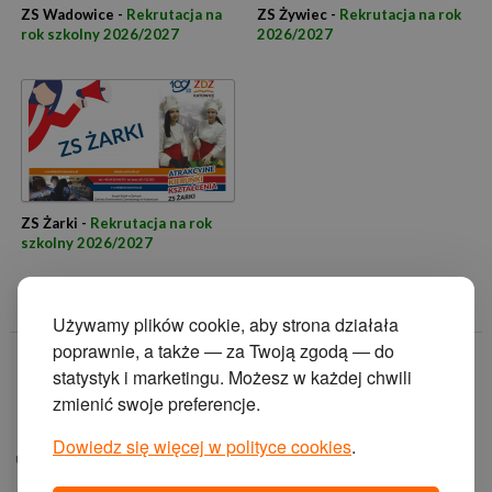
ZS Wadowice -
Rekrutacja na
ZS Żywiec -
Rekrutacja na rok
rok szkolny 2026/2027
2026/2027
ZS Żarki -
Rekrutacja na rok
szkolny 2026/2027
Używamy plików cookie, aby strona działała
poprawnie, a także — za Twoją zgodą — do
© 2014 Zakład
statystyk i marketingu. Możesz w każdej chwili
Doskonalenia
zmienić swoje preferencje.
Zawodowego w
Katowicach.
Dowiedz się więcej w polityce cookies
.
ul. Krasińskiego 2, 40-
019 Katowice