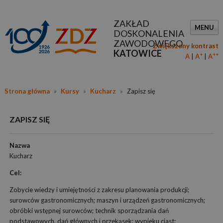
ZAKŁAD
MENU
DOSKONALENIA
ZAWODOWEGO
Zwiększony kontrast
KATOWICE
+
++
A
A
A
Strona główna
»
Kursy
»
Kucharz
»
Zapisz się
ZAPISZ SIĘ
Nazwa
Kucharz
Cel:
Zobycie wiedzy i umiejętności z zakresu planowania produkcji;
surowców gastronomicznych; maszyn i urządzeń gastronomicznych;
obróbki wstępnej surowców; technik sporządzania dań
podstawowych, dań głównych i przekąsek; wypieku ciast;