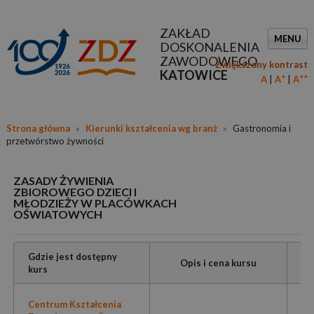
ZAKŁAD
MENU
DOSKONALENIA
ZAWODOWEGO
Zwiększony kontrast
KATOWICE
+
++
A
A
A
Strona główna
»
Kierunki kształcenia wg branż
»
Gastronomia i
przetwórstwo żywności
ZASADY ŻYWIENIA
ZBIOROWEGO DZIECI I
MŁODZIEŻY W PLACÓWKACH
OŚWIATOWYCH
Gdzie jest dostępny
Opis i cena kursu
kurs
Centrum Kształcenia