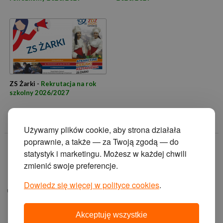
ZS Żarki -
Rekrutacja na rok
szkolny 2026/2027
Używamy plików cookie, aby strona działała
poprawnie, a także — za Twoją zgodą — do
© 2014 Zakład
statystyk i marketingu. Możesz w każdej chwili
Doskonalenia
zmienić swoje preferencje.
Zawodowego w
Katowicach.
Dowiedz się więcej w polityce cookies
.
ul. Krasińskiego 2, 40-
019 Katowice
Akceptuję wszystkie