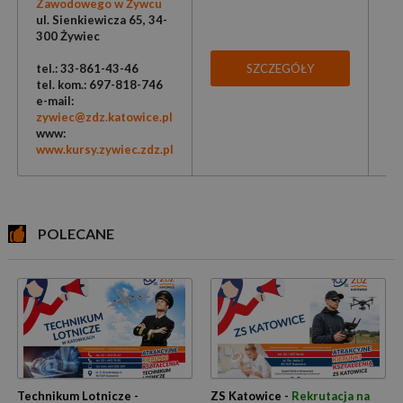
Zawodowego w Żywcu
ul. Sienkiewicza 65, 34-
300 Żywiec
tel.: 33-861-43-46
SZCZEGÓŁY
tel. kom.: 697-818-746
e-mail:
zywiec@zdz.katowice.pl
www:
www.kursy.zywiec.zdz.pl
POLECANE
Technikum Lotnicze -
ZS Katowice -
Rekrutacja na