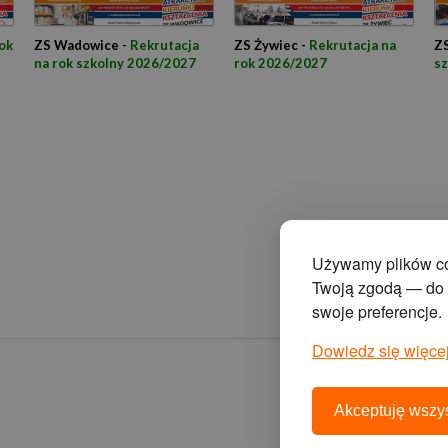
ok
ZS Wadowice -
Rekrutacja
ZS Żywiec -
Rekrutacja na
ZS
na rok szkolny 2026/2027
rok 2026/2027
s
Używamy plików coo
Twoją zgodą — do s
swoje preferencje.
Dowiedz się więcej
Akceptuję wszys