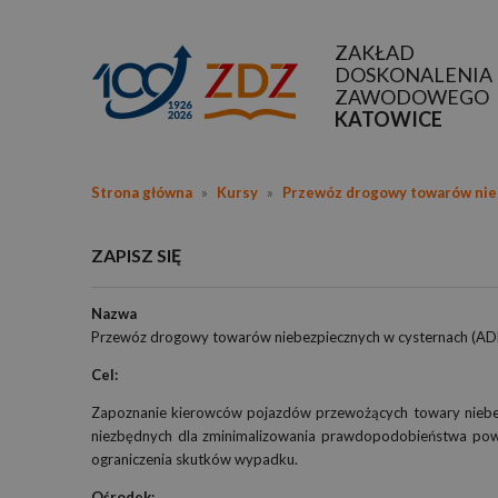
ZAKŁAD
DOSKONALENIA
ZAWODOWEGO
KATOWICE
Strona główna
»
Kursy
»
Przewóz drogowy towarów nie
ZAPISZ SIĘ
Nazwa
Przewóz drogowy towarów niebezpiecznych w cysternach (ADR
Cel:
Zapoznanie kierowców pojazdów przewożących towary niebez
niezbędnych dla zminimalizowania prawdopodobieństwa pows
ograniczenia skutków wypadku.
Ośrodek: