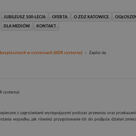
JUBILEUSZ 100-LECIA
OFERTA
O ZDZ KATOWICE
OGŁOSZEN
DLA MEDIÓW
KONTAKT
bezpiecznych w cysternach (ADR cysterny)
»
Zapisz się
 cysterny)
pieczne z zagrożeniami występującymi podczas przewozu oraz przekazanie
tania wypadku, jak również przygotowanie ich do podjęcia działań zmier