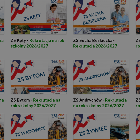
na
ZS Kęty -
Rekrutacja na rok
ZS Sucha Beskidzka -
ZS
szkolny 2026/2027
Rekrutacja 2026/2027
ro
na
ZS Bytom -
Rekrutacja na
ZS Andrychów -
Rekrutacja
ZS
rok szkolny 2026/2027
na rok szkolny 2026/2027
ro