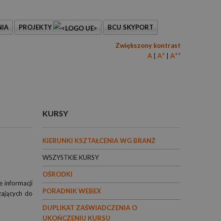
IA
PROJEKTY
BCU SKYPORT
Zwiększony kontrast
+
++
A
A
A
KURSY
KIERUNKI KSZTAŁCENIA WG BRANŻ
WSZYSTKIE KURSY
OŚRODKI
 informacji
PORADNIK WEBEX
zających do
DUPLIKAT ZAŚWIADCZENIA O
UKOŃCZENIU KURSU