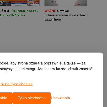
 Żarki -
Rekrutacja na rok
WAŻNE:
Uzyskaj
zkolny 2026/2027
dofinansowanie do szkoleń i
egzaminów
kie, aby strona działała poprawnie, a także — za
tatystyk i marketingu. Możesz w każdej chwili zmienić
 w polityce cookies
.
projekt i wykonanie:
agencja interaktywna cyberstudio
cms:
abeon
tkie
Tylko niezbędne
Ustawienia