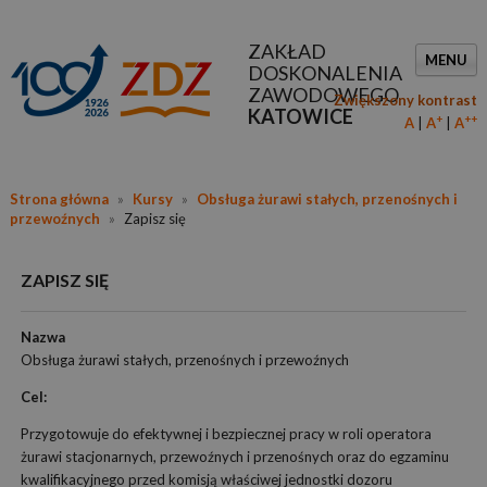
ZAKŁAD
MENU
DOSKONALENIA
ZAWODOWEGO
Zwiększony kontrast
KATOWICE
+
++
A
A
A
Strona główna
»
Kursy
»
Obsługa żurawi stałych, przenośnych i
przewoźnych
»
Zapisz się
ZAPISZ SIĘ
Nazwa
Obsługa żurawi stałych, przenośnych i przewoźnych
Cel:
Przygotowuje do efektywnej i bezpiecznej pracy w roli operatora
żurawi stacjonarnych, przewoźnych i przenośnych oraz do egzaminu
kwalifikacyjnego przed komisją właściwej jednostki dozoru