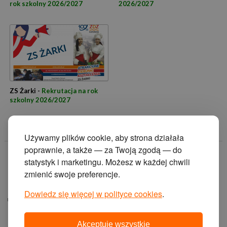
rok szkolny 2026/2027
2026/2027
ZS Żarki -
Rekrutacja na rok
szkolny 2026/2027
Używamy plików cookie, aby strona działała
poprawnie, a także — za Twoją zgodą — do
© 2014 Zakład
statystyk i marketingu. Możesz w każdej chwili
Doskonalenia
zmienić swoje preferencje.
Zawodowego w
Katowicach.
Dowiedz się więcej w polityce cookies
.
ul. Krasińskiego 2, 40-
019 Katowice
Akceptuję wszystkie