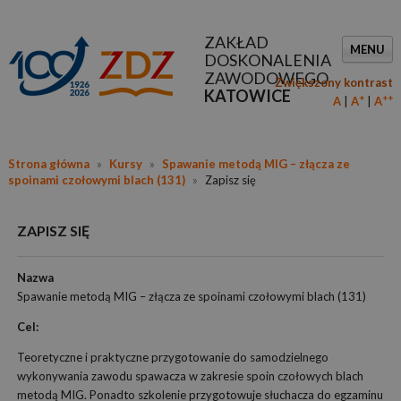
ZAKŁAD
MENU
DOSKONALENIA
ZAWODOWEGO
Zwiększony kontrast
KATOWICE
+
++
A
A
A
Strona główna
»
Kursy
»
Spawanie metodą MIG – złącza ze
spoinami czołowymi blach (131)
»
Zapisz się
ZAPISZ SIĘ
Nazwa
Spawanie metodą MIG – złącza ze spoinami czołowymi blach (131)
Cel:
Teoretyczne i praktyczne przygotowanie do samodzielnego
wykonywania zawodu spawacza w zakresie spoin czołowych blach
metodą MIG. Ponadto szkolenie przygotowuje słuchacza do egzaminu