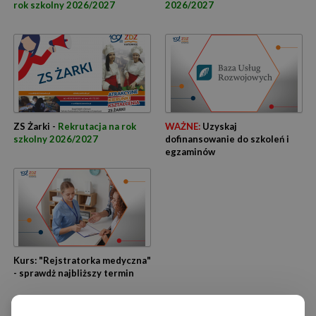
rok szkolny 2026/2027
2026/2027
ZS Żarki -
Rekrutacja na rok
WAŻNE:
Uzyskaj
szkolny 2026/2027
dofinansowanie do szkoleń i
egzaminów
Kurs: "Rejstratorka medyczna"
- sprawdż najbliższy termin