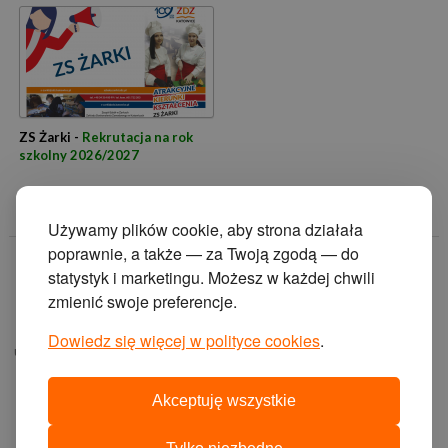
ZS Żarki -
Rekrutacja na rok
szkolny 2026/2027
Używamy plików cookie, aby strona działała
poprawnie, a także — za Twoją zgodą — do
© 2014 Zakład
statystyk i marketingu. Możesz w każdej chwili
Doskonalenia
zmienić swoje preferencje.
Zawodowego w
Katowicach.
Dowiedz się więcej w polityce cookies
.
ul. Krasińskiego 2, 40-
019 Katowice
Akceptuję wszystkie
projekt i wykonanie:
agencja interaktywna