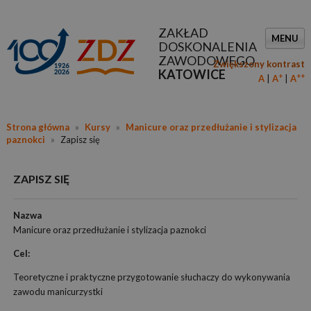
ZAKŁAD
MENU
DOSKONALENIA
ZAWODOWEGO
Zwiększony kontrast
KATOWICE
+
++
A
A
A
Strona główna
»
Kursy
»
Manicure oraz przedłużanie i stylizacja
paznokci
»
Zapisz się
ZAPISZ SIĘ
Nazwa
Manicure oraz przedłużanie i stylizacja paznokci
Cel:
Teoretyczne i praktyczne przygotowanie słuchaczy do wykonywania
zawodu manicurzystki